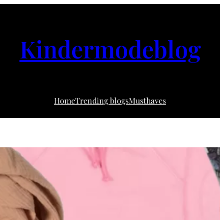
Kindermodeblog
Home
Trending blogs
Musthaves