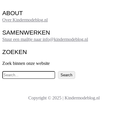
ABOUT
Over Kindermodeblog.nl
SAMENWERKEN
Stuur een mailtje naar info@kindermodeblog.nl
ZOEKEN
Zoek binnen onze website
Z
Search
o
e
k
Copyright © 2025 | Kindermodeblog.nl
e
n