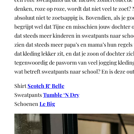
denken, roze op roze, wordt dat niet veel te zoet? N
absoluut niet te zoetsappig is. Bovendien, als je goe
begrijpt wel dat Tijne en misschien jouw dochter o
dat steeds meer kinderen in sweatpants naar schoo
zien dat steeds meer papa’s en mama’s hun regels 
dat kleding lekker zit, en dat je zoon of dochter zic
tegenwoordig de pasvorm van veel jogging kleding h
wat betreft sweatpants naar school? En is deze out
Shirt
Scotch R’ Belle
Sweatpants
Tumble ‘N Dry
Schoenen
Le Big