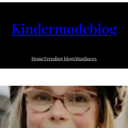
Kindermodeblog
Home
Trending blogs
Musthaves