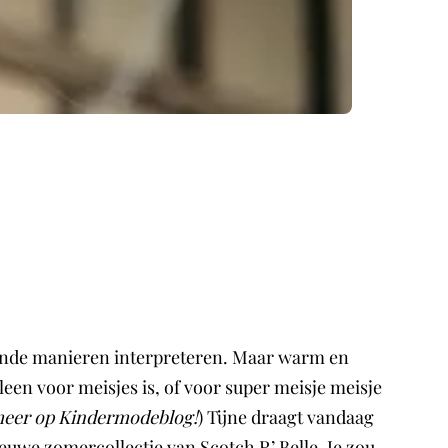
llende manieren interpreteren. Maar warm en
lleen voor meisjes is, of voor super meisje meisje
 meer op Kindermodeblog!
) Tijne draagt vandaag
euwe zomercollectie van Scotch R’ Belle. Je zou