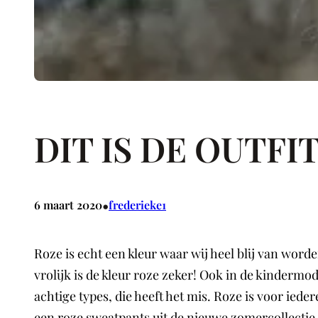
DIT IS DE OUTFIT
•
6 maart 2020
frederieke1
Roze is echt een kleur waar wij heel blij van wor
vrolijk is de kleur roze zeker! Ook in de kindermod
achtige types, die heeft het mis. Roze is voor iedere
een roze sweatpants uit de nieuwe zomercollectie 