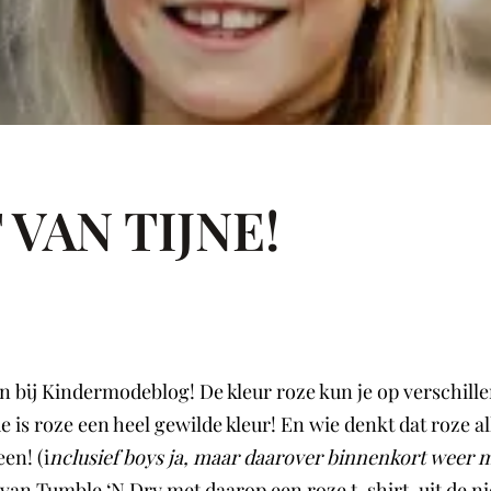
 VAN TIJNE!
den bij Kindermodeblog! De kleur roze kun je op verschi
e is roze een heel gewilde kleur! En wie denkt dat roze a
en! (i
nclusief boys ja, maar daarover binnenkort weer
van Tumble ‘N Dry met daarop een roze t-shirt, uit de ni