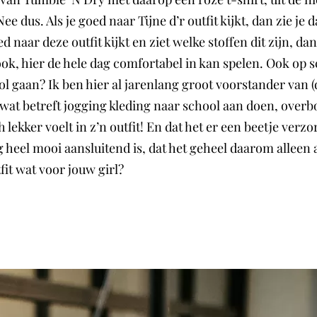
ee dus. Als je goed naar Tijne d’r outfit kijkt, dan zie je 
d naar deze outfit kijkt en ziet welke stoffen dit zijn, dan
ok, hier de hele dag comfortabel in kan spelen. Ook op s
l gaan? Ik ben hier al jarenlang groot voorstander van (
wat betreft jogging kleding naar school aan doen, overb
h lekker voelt in z’n outfit! En dat het er een beetje verzo
eel mooi aansluitend is, dat het geheel daarom alleen al 
fit wat voor jouw girl?