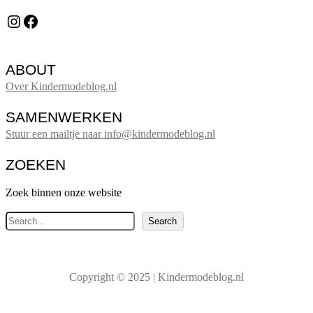
Instagram
Facebook
ABOUT
Over Kindermodeblog.nl
SAMENWERKEN
Stuur een mailtje naar info@kindermodeblog.nl
ZOEKEN
Zoek binnen onze website
Z
Search
o
e
k
Copyright © 2025 | Kindermodeblog.nl
e
n