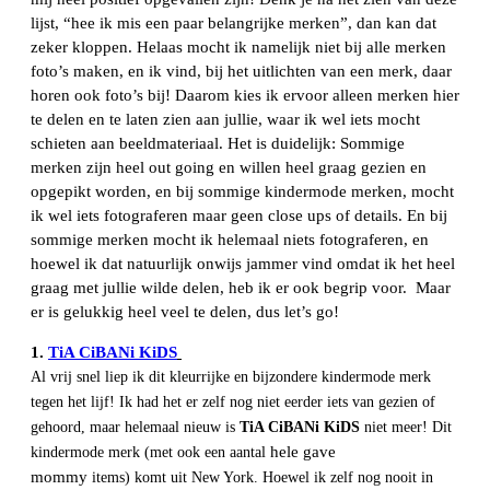
lijst, “hee ik mis een paar belangrijke merken”, dan kan dat
zeker kloppen. Helaas mocht ik namelijk niet bij alle merken
foto’s maken, en ik vind, bij het uitlichten van een merk, daar
horen ook foto’s bij! Daarom kies ik ervoor alleen merken hier
te delen en te laten zien aan jullie, waar ik wel iets mocht
schieten aan beeldmateriaal. Het is duidelijk: Sommige
merken zijn heel out going en willen heel graag gezien en
opgepikt worden, en bij sommige kindermode merken, mocht
ik wel iets fotograferen maar geen close ups of details. En bij
sommige merken mocht ik helemaal niets fotograferen, en
hoewel ik dat natuurlijk onwijs jammer vind omdat ik het heel
graag met jullie wilde delen, heb ik er ook begrip voor. Maar
er is gelukkig heel veel te delen, dus let’s go!
1.
TiA CiBANi KiDS
Al vrij snel liep ik dit kleurrijke en bijzondere kindermode merk
tegen het lijf! Ik had het er zelf nog niet eerder iets van gezien of
gehoord, maar helemaal nieuw is
TiA CiBANi KiDS
niet meer! Dit
hele gave
kindermode merk (met ook een aantal
mommy
items) komt uit New York. Hoewel ik zelf nog nooit in