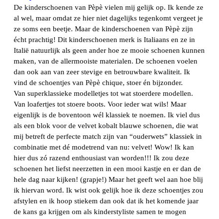
De kinderschoenen van Pèpè vielen mij gelijk op. Ik kende ze
al wel, maar omdat ze hier niet dagelijks tegenkomt vergeet je
ze soms een beetje. Maar de kinderschoenen van Pèpè zijn
écht prachtig! Dit kinderschoenen merk is Italiaans en ze in
Italië natuurlijk als geen ander hoe ze mooie schoenen kunnen
maken, van de allermooiste materialen. De schoenen voelen
dan ook aan van zeer stevige en betrouwbare kwaliteit. Ik
vind de schoentjes van Pèpè chique, stoer én bijzonder.
Van superklassieke modelletjes tot wat stoerdere modellen.
Van loafertjes tot stoere boots. Voor ieder wat wils! Maar
eigenlijk is de boventoon wél klassiek te noemen. Ik viel dus
als een blok voor de velvet kobalt blauwe schoenen, die wat
mij betreft de perfecte match zijn van “ouderwets” klassiek in
combinatie met dé modetrend van nu: velvet! Wow! Ik kan
hier dus zó razend enthousiast van worden!!! Ik zou deze
schoenen het liefst neerzetten in een mooi kastje en er dan de
hele dag naar kijken! (grapje!) Maar het geeft wel aan hoe blij
ik hiervan word. Ik wist ook gelijk hoe ik deze schoentjes zou
afstylen en ik hoop stiekem dan ook dat ik het komende jaar
de kans ga krijgen om als kinderstyliste samen te mogen