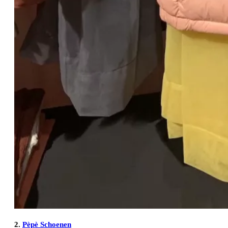
2.
Pèpè Schoenen