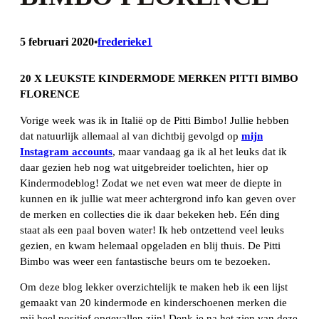
5 februari 2020
frederieke1
•
20 X LEUKSTE KINDERMODE MERKEN PITTI BIMBO
FLORENCE
Vorige week was ik in Italië op de Pitti Bimbo! Jullie hebben
dat natuurlijk allemaal al van dichtbij gevolgd op
mijn
Instagram accounts
, maar vandaag ga ik al het leuks dat ik
daar gezien heb nog wat uitgebreider toelichten, hier op
Kindermodeblog! Zodat we net even wat meer de diepte in
kunnen en ik jullie wat meer achtergrond info kan geven over
de merken en collecties die ik daar bekeken heb. Eén ding
staat als een paal boven water! Ik heb ontzettend veel leuks
gezien, en kwam helemaal opgeladen en blij thuis. De Pitti
Bimbo was weer een fantastische beurs om te bezoeken.
Om deze blog lekker overzichtelijk te maken heb ik een lijst
gemaakt van 20 kindermode en kinderschoenen merken die
mij heel positief opgevallen zijn! Denk je na het zien van deze