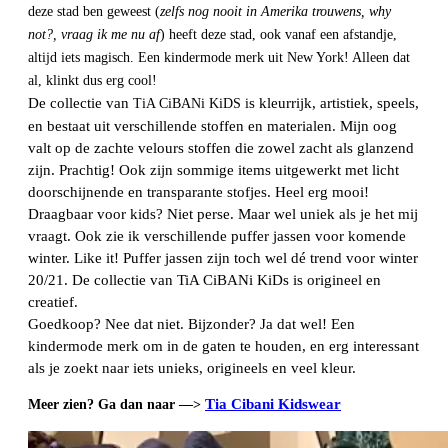
deze stad ben geweest (
zelfs nog nooit in Amerika trouwens, why
not?, vraag ik me nu af
) heeft deze stad, ook vanaf een afstandje,
altijd iets magisch. Een kindermode merk uit New York! Alleen dat
al, klinkt dus erg cool!
De collectie van
s kleurrijk, artistiek, speels,
TiA CiBANi KiDS i
en bestaat uit verschillende stoffen en materialen. Mijn oog
valt op de zachte velours stoffen die zowel zacht als glanzend
zijn. Prachtig! Ook zijn sommige items uitgewerkt met licht
doorschijnende en transparante stofjes. Heel erg mooi!
Draagbaar voor kids? Niet perse. Maar wel uniek als je het mij
vraagt. Ook zie ik verschillende puffer jassen voor komende
winter. Like it! Puffer jassen zijn toch wel dé trend voor winter
20/21. De collectie van TiA CiBANi KiDs is origineel en
creatief.
Goedkoop? Nee dat niet. Bijzonder? Ja dat wel! Een
kindermode merk om in de gaten te houden, en erg interessant
als je zoekt naar iets unieks, origineels en veel kleur.
Tia Cibani Kidswear
Meer zien
? Ga dan naar —>