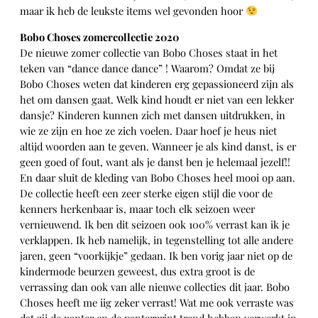
maar ik heb de leukste items wel gevonden hoor
Bobo Choses zomercollectie 2020
De nieuwe zomer collectie van Bobo Choses staat in het
teken van “dance dance dance” ! Waarom? Omdat ze bij
Bobo Choses weten dat kinderen erg gepassioneerd zijn als
het om dansen gaat. Welk kind houdt er niet van een lekker
dansje? Kinderen kunnen zich met dansen uitdrukken, in
wie ze zijn en hoe ze zich voelen. Daar hoef je heus niet
altijd woorden aan te geven. Wanneer je als kind danst, is er
geen goed of fout, want als je danst ben je helemaal jezelf!!
En daar sluit de kleding van Bobo Choses heel mooi op aan.
De collectie heeft een zeer sterke eigen stijl die voor de
kenners herkenbaar is, maar toch elk seizoen weer
vernieuwend. Ik ben dit seizoen ook 100% verrast kan ik je
verklappen. Ik heb namelijk, in tegenstelling tot alle andere
jaren, geen “voorkijkje” gedaan. Ik ben vorig jaar niet op de
kindermode beurzen geweest, dus extra groot is de
verrassing dan ook van alle nieuwe collecties dit jaar. Bobo
Choses heeft me iig zeker verrast! Wat me ook verraste was
dat zij de panter en de panterprint trend hebben verwerkt in