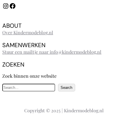
Instagram
Facebook
ABOUT
Over Kindermodeblog.nl
SAMENWERKEN
Stuur een mailtje naar info@kindermodeblog.nl
ZOEKEN
Zoek binnen onze website
Z
Search
o
e
k
Copyright © 2025 | Kindermodeblog.nl
e
n