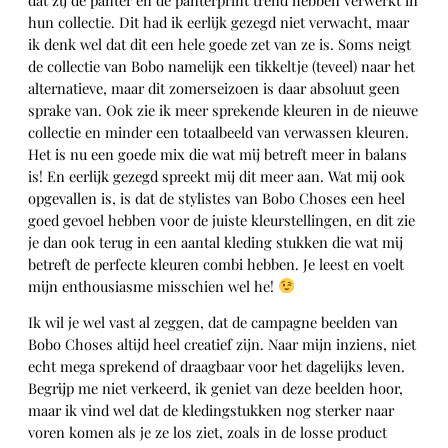
hun collectie. Dit had ik eerlijk gezegd niet verwacht, maar
ik denk wel dat dit een hele goede zet van ze is. Soms neigt
de collectie van Bobo namelijk een tikkeltje (teveel) naar het
alternatieve, maar dit zomerseizoen is daar absoluut geen
sprake van. Ook zie ik meer sprekende kleuren in de nieuwe
collectie en minder een totaalbeeld van verwassen kleuren.
Het is nu een goede mix die wat mij betreft meer in balans
is! En eerlijk gezegd spreekt mij dit meer aan. Wat mij ook
opgevallen is, is dat de stylistes van Bobo Choses een heel
goed gevoel hebben voor de juiste kleurstellingen, en dit zie
je dan ook terug in een aantal kleding stukken die wat mij
betreft de perfecte kleuren combi hebben. Je leest en voelt
mijn enthousiasme misschien wel he!
Ik wil je wel vast al zeggen, dat de campagne beelden van
Bobo Choses altijd heel creatief zijn. Naar mijn inziens, niet
echt mega sprekend of draagbaar voor het dagelijks leven.
Begrijp me niet verkeerd, ik geniet van deze beelden hoor,
maar ik vind wel dat de kledingstukken nog sterker naar
voren komen als je ze los ziet, zoals in de losse product