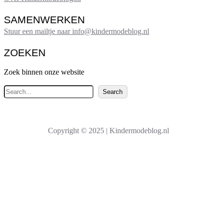
SAMENWERKEN
Stuur een mailtje naar info@kindermodeblog.nl
ZOEKEN
Zoek binnen onze website
Z
Search
o
e
k
Copyright © 2025 | Kindermodeblog.nl
e
n