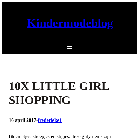
Ga
naar
Kindermodeblog
de
inhoud
10X LITTLE GIRL
SHOPPING
16 april 2017
frederieke1
•
Bloemetjes, streepjes en stipjes: deze girly items zijn