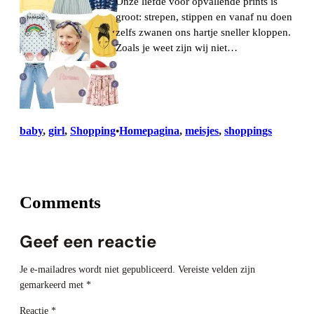
Onze liefde voor opvallende prints is
groot: strepen, stippen en vanaf nu doen
zelfs zwanen ons hartje sneller kloppen.
Zoals je weet zijn wij niet…
baby
, 
girl
, 
Shopping
Homepagina
, 
meisjes
, 
shoppings
•
Comments
Geef een reactie
Je e-mailadres wordt niet gepubliceerd.
Vereiste velden zijn
gemarkeerd met
*
Reactie
*