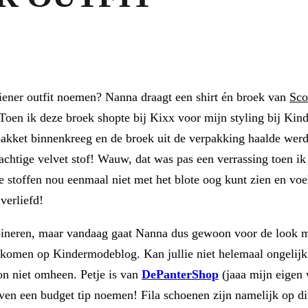
 tiener outfit noemen? Nanna draagt een shirt én broek van
Sco
. Toen ik deze broek shopte bij Kixx voor mijn styling bij K
akket binnenkreeg en de broek uit de verpakking haalde werd 
chtige velvet stof! Wauw, dat was pas een verrassing toen ik
e stoffen nou eenmaal niet met het blote oog kunt zien en voe
verliefd!
ineren, maar vandaag gaat Nanna dus gewoon voor de look met
ien komen op Kindermodeblog. Kan jullie niet helemaal ongelijk
on niet omheen. Petje is van
DePanterShop
(jaaa mijn eigen
 even een budget tip noemen! Fila schoenen zijn namelijk op 