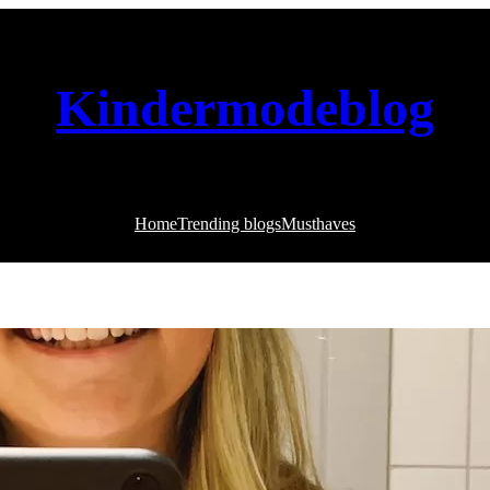
Kindermodeblog
Home
Trending blogs
Musthaves