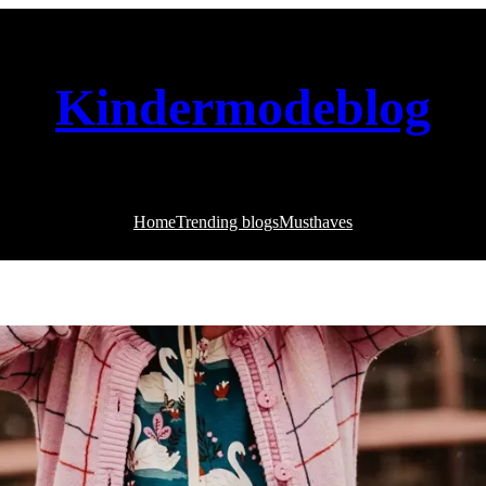
Kindermodeblog
Home
Trending blogs
Musthaves