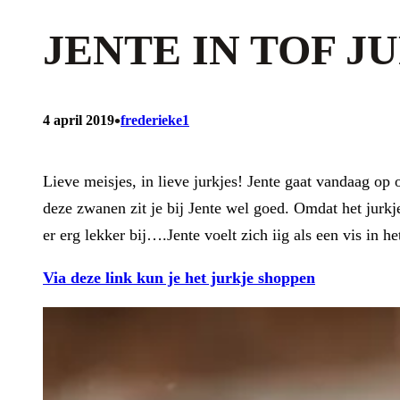
JENTE IN TOF J
•
4 april 2019
frederieke1
Lieve meisjes, in lieve jurkjes! Jente gaat vandaag op
deze zwanen zit je bij Jente wel goed. Omdat het jurkje
er erg lekker bij….Jente voelt zich iig als een vis in he
Via deze link kun je het jurkje shoppen