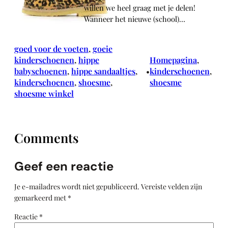
willen we heel graag met je delen!
Wanneer het nieuwe (school)…
goed voor de voeten
, 
goeie
kinderschoenen
, 
hippe
Homepagina
, 
babyschoenen
, 
hippe sandaaltjes
, 
kinderschoenen
, 
•
kinderschoenen
, 
shoesme
, 
shoesme
shoesme winkel
Comments
Geef een reactie
Je e-mailadres wordt niet gepubliceerd.
Vereiste velden zijn
gemarkeerd met
*
Reactie
*