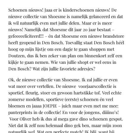
Schoenen nieuws! Jaaa er is kinderschoenen nieuws! De
nieuwe collectie van Shoesme is namelijk gelanceerd en dat
ik wil natuurlijk even met jullie delen. Maar er is meer
nieuws! Namelijk dat Shoesme dit jaar 20 jaar bestaat –
gefeeeeeliciteerd!!! – én dat Shoesme een nieuwe brandstore
heeft geopend in Den Bosch. Toevallig staat Den Bosch héél
hoog op mijn lijstje om een dagje te gaan shoppen met
Doutzen, dus ik ben zeker van plan om binnenkort zelf een
kijkje te gaan nemen. Wie van jullie shopt er wel eens in
Den Bosch? Wat zijn jullie favoriete adresjes?
Ok, de nieuwe collectie van Shoesme. Ik zal jullie er even
wat meer over vertellen. De nieuwe voorjaarscollectie is
sportief, fleurig, stoer en gewoon hartstikke tof. Veel echte
zomerse modellen, sportieve (eerste) schoenen én veel
bloemen en jaaaa JOEPIE – juich maar even met me mee:
panterprints in de collectie! En voor de jongens, diiiino’s!
Voor Oliver heb ik dus al mega gave dino schoenen gespot.
Niet dat ik zelf nou helemaal dino gek ben, maar mijn zoon
natuurlijk wel. Wat een perfecte match! IK blij, want hij