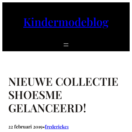
Ga
naar
Kindermodeblog
de
inhoud
NIEUWE COLLECTIE
SHOESME
GELANCEERD!
22 februari 2019
frederieke1
•