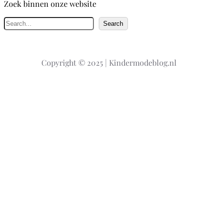
Zoek binnen onze website
Z
Search
o
e
k
Copyright © 2025 | Kindermodeblog.nl
e
n