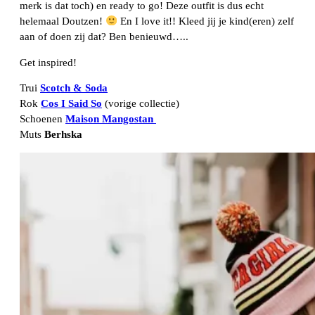
merk is dat toch) en ready to go! Deze outfit is dus echt
helemaal Doutzen!
En I love it!! Kleed jij je kind(eren) zelf
aan of doen zij dat? Ben benieuwd…..
Get inspired!
Trui
Scotch & Soda
Rok
Cos I Said So
(vorige collectie)
Schoenen
Maison Mangostan
Muts
Berhska