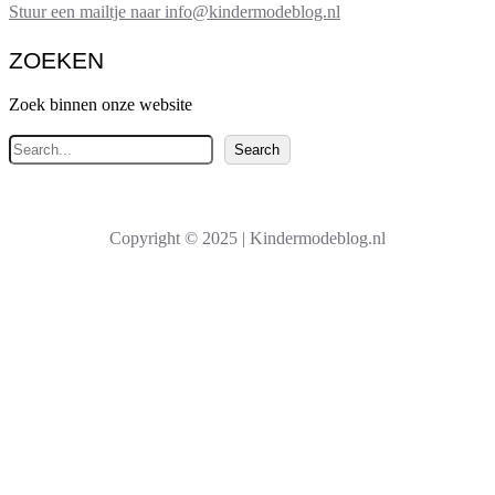
Stuur een mailtje naar info@kindermodeblog.nl
ZOEKEN
Zoek binnen onze website
Z
Search
o
e
k
Copyright © 2025 | Kindermodeblog.nl
e
n