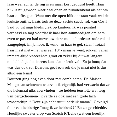
fase weer achter de rug is en maar kort geduurd heeft. Haar
blik is nu gewoon weer heel open en ruimdenkend als het om
haar outfits gaat. Want met die open blik ontstaan vaak wel de
leukste outfits. Laats trok ze deze zachte suède rok van Cos I
Said So uit mijn kledingrek op kantoor. Ik was positief
verbaasd en nog voordat ik haar kon aanmoedigen om hem
even te passen had mevrouw deze mooie bordeaux rode rok al
aangepiept. En ja hoor, ik vond ‘m haar te gek staan! Totaal
haar maat niet – het was een 104- maar je weet, rokken vallen
immers altijd veeeeel-ste groot en zeker bij dit wat langere
model heb je dus ineens kans dat ie leuk valt. En ja hoor, dat
was dus ook zo. Daarom, geef een rok die je maat niet is dus
altijd een kans!
Doutzen ging nog even door met combineren. De Maison
Mangostan schoenen waarvan ik eigenlijk had verwacht dat ze
die helemaal niks zou vinden – ze hebben tenslotte wat weg
van bergschoenen- toverde ze ook met een grote lach
tevoorschijn. ” Deze zijn echt suuuuperleuk mama”. Gevolgd
door een hebberige “mag ik ze hebben??” En zo geschiedde.
Heerlijke sweater erop van Scotch R’Belle (wat een heerlijk