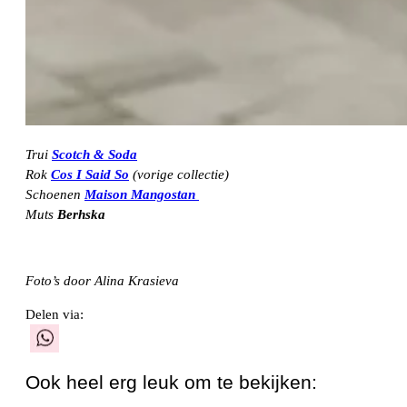
Trui
Scotch & Soda
Rok
Cos I Said So
(vorige collectie)
Schoenen
Maison Mangostan
Muts
Berhska
Foto’s door Alina Krasieva
Delen via:
WhatsApp
Ook heel erg leuk om te bekijken: