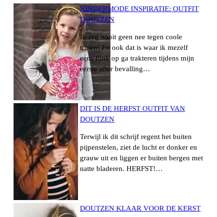
KINDERMODE INSPIRATIE: OUTFIT
DOUTZEN
Ik zeg nooit geen nee tegen coole
truien! En ook dat is waar ik mezelf
eens flink op ga trakteren tijdens mijn
eerste after bevalling…
DIT IS DE HERFST OUTFIT VAN
DOUTZEN
Terwijl ik dit schrijf regent het buiten
pijpenstelen, ziet de lucht er donker en
grauw uit en liggen er buiten bergen met
natte bladeren. HERFST!…
DOUTZEN KLAAR VOOR DE KERST