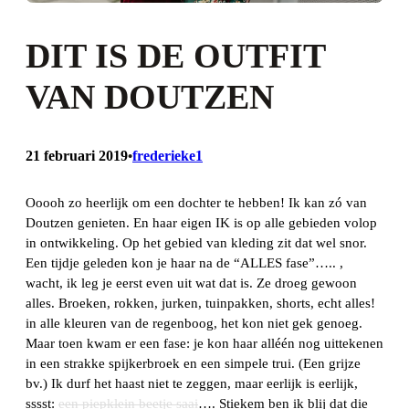
DIT IS DE OUTFIT
VAN DOUTZEN
21 februari 2019
frederieke1
•
Ooooh zo heerlijk om een dochter te hebben! Ik kan zó van
Doutzen genieten. En haar eigen IK is op alle gebieden volop
in ontwikkeling. Op het gebied van kleding zit dat wel snor.
Een tijdje geleden kon je haar na de “ALLES fase”….. ,
wacht, ik leg je eerst even uit wat dat is. Ze droeg gewoon
alles. Broeken, rokken, jurken, tuinpakken, shorts, echt alles!
in alle kleuren van de regenboog, het kon niet gek genoeg.
Maar toen kwam er een fase: je kon haar alléén nog uittekenen
in een strakke spijkerbroek en een simpele trui. (Een grijze
bv.) Ik durf het haast niet te zeggen, maar eerlijk is eerlijk,
sssst:
een piepklein beetje saai
…. Stiekem ben ik blij dat die