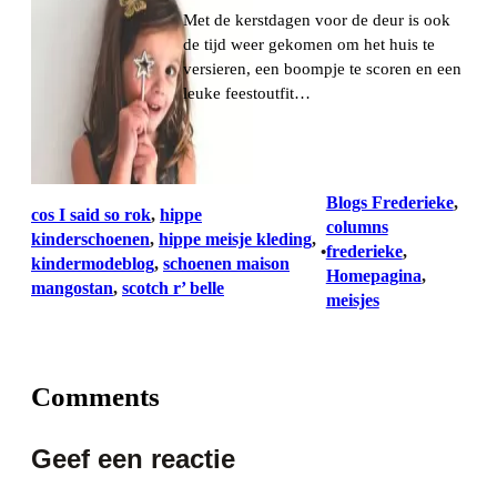
Met de kerstdagen voor de deur is ook
de tijd weer gekomen om het huis te
versieren, een boompje te scoren en een
leuke feestoutfit…
Blogs Frederieke
, 
cos I said so rok
, 
hippe
columns
kinderschoenen
, 
hippe meisje kleding
, 
frederieke
, 
•
kindermodeblog
, 
schoenen maison
Homepagina
, 
mangostan
, 
scotch r’ belle
meisjes
Comments
Geef een reactie