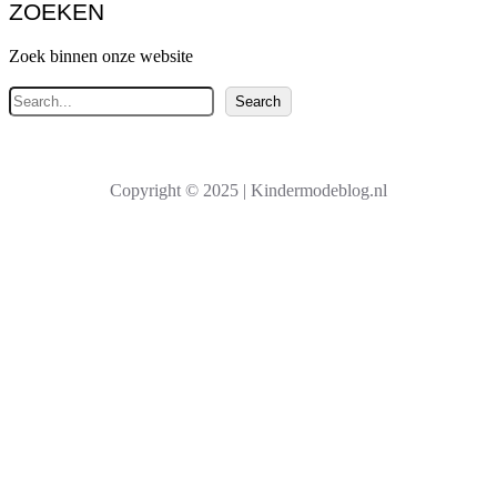
ZOEKEN
Zoek binnen onze website
Z
Search
o
e
k
Copyright © 2025 | Kindermodeblog.nl
e
n