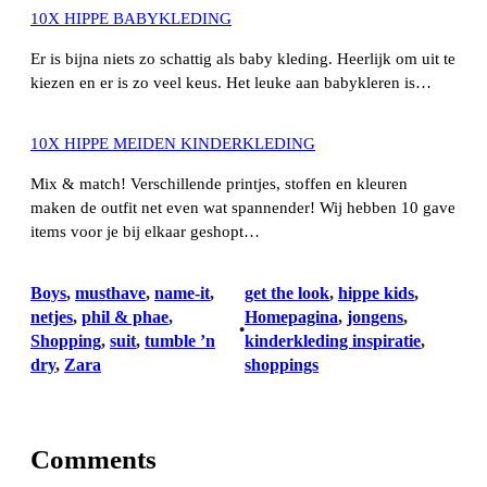
10X HIPPE BABYKLEDING
Er is bijna niets zo schattig als baby kleding. Heerlijk om uit te
kiezen en er is zo veel keus. Het leuke aan babykleren is…
10X HIPPE MEIDEN KINDERKLEDING
Mix & match! Verschillende printjes, stoffen en kleuren
maken de outfit net even wat spannender! Wij hebben 10 gave
items voor je bij elkaar geshopt…
Boys
, 
musthave
, 
name-it
, 
get the look
, 
hippe kids
, 
netjes
, 
phil & phae
, 
Homepagina
, 
jongens
, 
•
Shopping
, 
suit
, 
tumble ’n
kinderkleding inspiratie
, 
dry
, 
Zara
shoppings
Comments