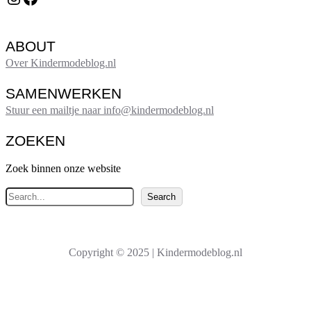
ABOUT
Over Kindermodeblog.nl
SAMENWERKEN
Stuur een mailtje naar info@kindermodeblog.nl
ZOEKEN
Zoek binnen onze website
Z
Search
o
e
k
Copyright © 2025 | Kindermodeblog.nl
e
n