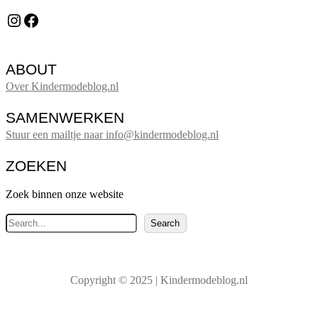
Instagram
Facebook
ABOUT
Over Kindermodeblog.nl
SAMENWERKEN
Stuur een mailtje naar info@kindermodeblog.nl
ZOEKEN
Zoek binnen onze website
Z
Search
o
e
k
Copyright © 2025 | Kindermodeblog.nl
e
n