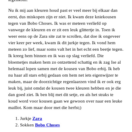
Nu ik mij aan kleuren houd past er veel meer bij elkaar dan
eerst, dus miskopen zijn er niet. Ik kwam deze kniekousen
tegen van Bobo Choses. Ik was er meteen verliefd op
vanwege de kleuren en er zit een leuk glittertje in. Toen ik
weer eens op de Zara site zat te scrollen, dat doe ik ongeveer
vier keer per week, kwam ik dit jurkje tegen. Ik vond hem
meteen zo lief, maar soms valt het in het echt een beetje tegen.
Ik kreeg hem binnen en ik was op slag verliefd. Die
bloemetjes maken hem zo ontzettend schattig en ik zag Ise al
helemaal lopen samen met de kousen van Bobo erbij. Ik heb
nu haar all stars erbij gedaan om hem net iets eigenwijzer te
maken, maar de doorzichtige regenlaarzen vind ik er ook erg
leuk bij, juist omdat de kousen twee kleuren hebben en je die
dan goed ziet. Ik ben blij met dit setje, en als het straks te
koud word voor kousen gaan we gewoon over naar een leuke
maillot. Kom maar door met die herfst;)
Jurkje
Zara
Sokken
Bobo Choses