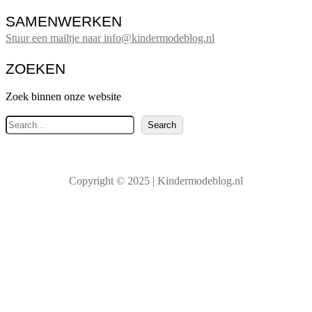
SAMENWERKEN
Stuur een mailtje naar info@kindermodeblog.nl
ZOEKEN
Zoek binnen onze website
Z
Search
o
e
k
Copyright © 2025 | Kindermodeblog.nl
e
n