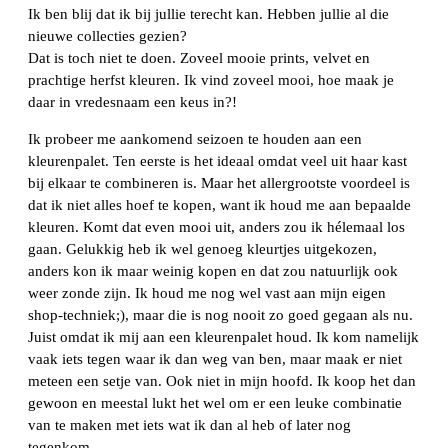
Ik ben blij dat ik bij jullie terecht kan. Hebben jullie al die
nieuwe collecties gezien?
Dat is toch niet te doen. Zoveel mooie prints, velvet en
prachtige herfst kleuren. Ik vind zoveel mooi, hoe maak je
daar in vredesnaam een keus in?!
Ik probeer me aankomend seizoen te houden aan een
kleurenpalet. Ten eerste is het ideaal omdat veel uit haar kast
bij elkaar te combineren is. Maar het allergrootste voordeel is
dat ik niet alles hoef te kopen, want ik houd me aan bepaalde
kleuren. Komt dat even mooi uit, anders zou ik hélemaal los
gaan. Gelukkig heb ik wel genoeg kleurtjes uitgekozen,
anders kon ik maar weinig kopen en dat zou natuurlijk ook
weer zonde zijn. Ik houd me nog wel vast aan mijn eigen
shop-techniek;), maar die is nog nooit zo goed gegaan als nu.
Juist omdat ik mij aan een kleurenpalet houd. Ik kom namelijk
vaak iets tegen waar ik dan weg van ben, maar maak er niet
meteen een setje van. Ook niet in mijn hoofd. Ik koop het dan
gewoon en meestal lukt het wel om er een leuke combinatie
van te maken met iets wat ik dan al heb of later nog
tegenkom.