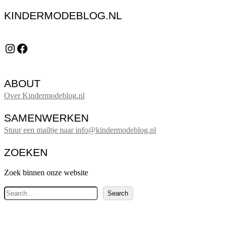
KINDERMODEBLOG.NL
Instagram
Facebook
ABOUT
Over Kindermodeblog.nl
SAMENWERKEN
Stuur een mailtje naar info@kindermodeblog.nl
ZOEKEN
Zoek binnen onze website
Z
Search
o
e
k