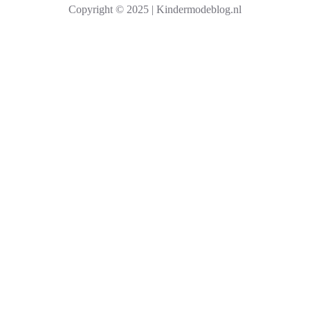
Copyright © 2025 | Kindermodeblog.nl
e
n