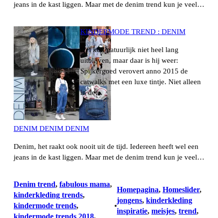
jeans in de kast liggen. Maar met de denim trend kun je veel…
KINDERMODE TREND : DENIM
Het kon natuurlijk niet heel lang
uitblijven, maar daar is hij weer:
Spijkergoed verovert anno 2015 de
catwalks met een luxe tintje. Niet alleen
in de…
DENIM DENIM DENIM
Denim, het raakt ook nooit uit de tijd. Iedereen heeft wel een
jeans in de kast liggen. Maar met de denim trend kun je veel…
Denim trend
, 
fabulous mama
, 
Homepagina
, 
Homeslider
, 
kinderkleding trends
, 
jongens
, 
kinderkleding
kindermode trends
, 
•
inspiratie
, 
meisjes
, 
trend
, 
kindermode trends 2018
, 