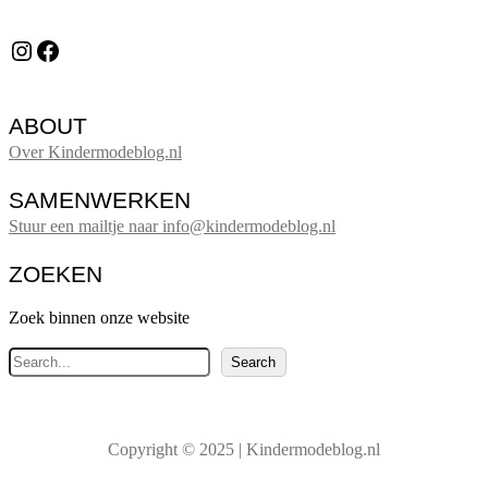
Instagram
Facebook
ABOUT
Over Kindermodeblog.nl
SAMENWERKEN
Stuur een mailtje naar info@kindermodeblog.nl
ZOEKEN
Zoek binnen onze website
Z
Search
o
e
k
Copyright © 2025 | Kindermodeblog.nl
e
n