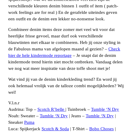
verschillende kleuren denim binnen 1 outfit of item ( patch-
work feelings are for real ) En de gerafelde uiteindes geven
een outfit en de denim een lekker no-nonsense look.
Combineer denim items deze zomer met veel wit voor dat
heerlijke frisse gevoel, maar durf ook verschillende
blauwtinten met elkaar te combineren. Heb jij onze styling in
de Fabulous mama van afgelopen maand al gezien? –
Check
hier de hele kindermode reportage
– Je snapt dat de denim
kindermode trend hierin niet mocht ontbreken. Vandaag delen
we nog wat meer inspiratie van deze toffe shoot met je!
Wat vind jij van de denim kinderkleding trend? En word jij
ook helemaal vrolijk van de talloze combi mogelijkheden? Wij
wel!
V.l.n.r
Audrina: Top –
Scotch R’belle
| Tuinbroek –
Tumble ‘N Dry
Noah: Sweater –
Tumble ‘N Dry
| Jeans –
Tumble ‘N Dry
|
Sneaker
Puma
Luca: Spijkerjack
Scotch & Soda
| T-Shirt –
Bobo Choses
|