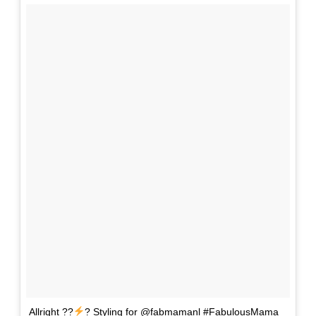
Allright ??
? Styling for @fabmamanl #FabulousMama