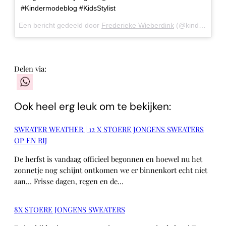
#Kindermodeblog #KidsStylist
Een bericht gedeeld door
Frederieke Wieberdink
(@kindermodeblog) op
Delen via:
WhatsApp
Ook heel erg leuk om te bekijken:
SWEATER WEATHER | 12 X STOERE JONGENS SWEATERS
OP EN RIJ
De herfst is vandaag officieel begonnen en hoewel nu het
zonnetje nog schijnt ontkomen we er binnenkort echt niet
aan… Frisse dagen, regen en de…
8X STOERE JONGENS SWEATERS