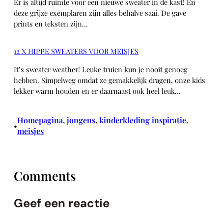
Er is altijd ruimte voor een nieuwe sweater in de kast! En
deze grijze exemplaren zijn alles behalve saai. De gave
prints en teksten zijn…
12 X HIPPE SWEATERS VOOR MEISJES
It’s sweater weather! Leuke truien kun je nooit genoeg
hebben. Simpelweg omdat ze gemakkelijk dragen, onze kids
lekker warm houden en er daarnaast ook heel leuk…
Homepagina
, 
jongens
, 
kinderkleding inspiratie
, 
•
meisjes
Comments
Geef een reactie