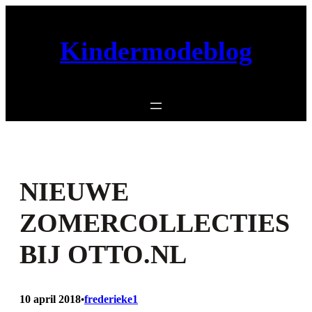
Ga
naar
de
Kindermodeblog
inhoud
NIEUWE
ZOMERCOLLECTIES
BIJ OTTO.NL
10 april 2018
frederieke1
•