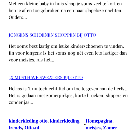
Met een kleine baby in huis slaap je soms veel te kort en
ben je af en toe gebroken na een paar slapeloze nachten.
Ouders…
JONGENS SCHOENEN SHOPPEN BIJ OTTO
Het soms best lastig om leuke kinderschoenen te vinden.
En voor jongens is het soms nog nét even iets lastiger dan
voor meisjes. Als het…
5X MUSTHAVE SWEATERS BIJ OTTO
Helaas is ’t nu toch echt tijd om toe te geven aan de herfst.
Het is gedaan met zomerjurkjes, korte broeken, slippers en
zonder jas…
kinderkleding otto
, 
kinderkleding
Homepagina
, 
•
trends
, 
Otto.nl
meisjes
, 
Zomer