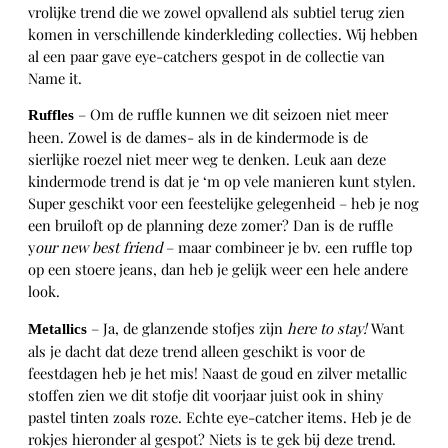
vrolijke trend die we zowel opvallend als subtiel terug zien
komen in verschillende kinderkleding collecties. Wij hebben
al een paar gave eye-catchers gespot in de collectie van
Name it.
– Om de ruffle kunnen we dit seizoen niet meer
Ruffles
heen. Zowel is de dames- als in de kindermode is de
sierlijke roezel niet meer weg te denken. Leuk aan deze
kindermode trend is dat je ‘m op vele manieren kunt stylen.
Super geschikt voor een feestelijke gelegenheid – heb je nog
een bruiloft op de planning deze zomer? Dan is de ruffle
y
our new best friend
– maar combineer je bv. een ruffle top
op een stoere jeans, dan heb je gelijk weer een hele andere
look.
– Ja, de glanzende stofjes zijn
here to stay!
Want
Metallics
als je dacht dat deze trend alleen geschikt is voor de
feestdagen heb je het mis! Naast de goud en zilver metallic
stoffen zien we dit stofje dit voorjaar juist ook in shiny
pastel tinten zoals roze. Echte eye-catcher items. Heb je de
rokjes hieronder al gespot? Niets is te gek bij deze trend.