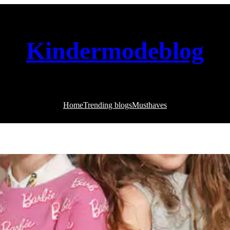
Kindermodeblog
Home
Trending blogs
Musthaves