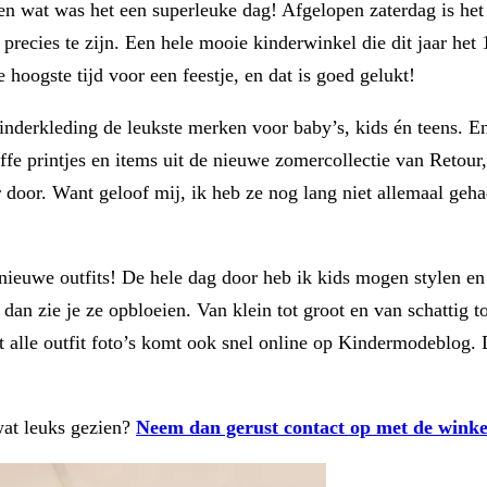
, en wat was het een superleuke dag! Afgelopen zaterdag is h
recies te zijn. Een hele mooie kinderwinkel die dit jaar het 12
oogste tijd voor een feestje, en dat is goed gelukt!
Kinderkleding de leukste merken voor baby’s, kids én teens. E
offe printjes en items uit de nieuwe zomercollectie van Reto
 door. Want geloof mij, ik heb ze nog lang niet allemaal geh
 nieuwe outfits! De hele dag door heb ik kids mogen stylen e
 dan zie je ze opbloeien. Van klein tot groot en van schattig 
et alle outfit foto’s komt ook snel online op Kindermodeblog.
wat leuks gezien?
Neem dan gerust contact op met de winke