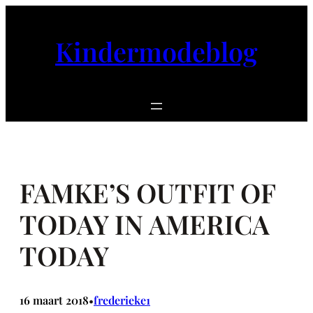
Ga
naar
Kindermodeblog
de
inhoud
FAMKE’S OUTFIT OF
TODAY IN AMERICA
TODAY
16 maart 2018
frederieke1
•