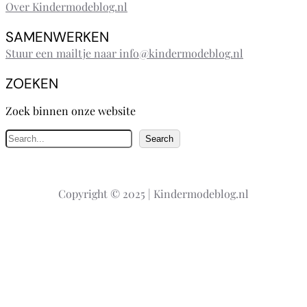
Over Kindermodeblog.nl
SAMENWERKEN
Stuur een mailtje naar info@kindermodeblog.nl
ZOEKEN
Zoek binnen onze website
Z
Search
o
e
k
Copyright © 2025 | Kindermodeblog.nl
e
n