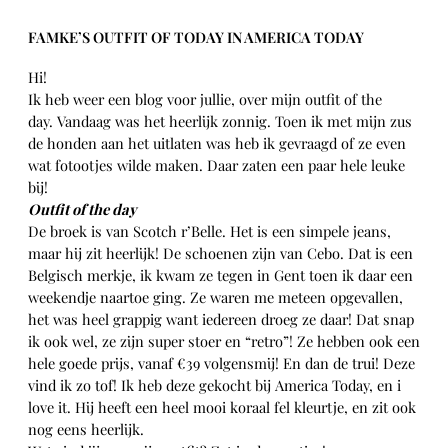
FAMKE’S OUTFIT OF TODAY IN AMERICA TODAY
Hi!
Ik heb weer een blog voor jullie, over mijn outfit of the
day. Vandaag was het heerlijk zonnig. Toen ik met mijn zus
de honden aan het uitlaten was heb ik gevraagd of ze even
wat fotootjes wilde maken. Daar zaten een paar hele leuke
bij!
Outfit of the day
De broek is van Scotch r’Belle. Het is een simpele jeans,
maar hij zit heerlijk! De schoenen zijn van Cebo. Dat is een
Belgisch merkje, ik kwam ze tegen in Gent toen ik daar een
weekendje naartoe ging. Ze waren me meteen opgevallen,
het was heel grappig want iedereen droeg ze daar! Dat snap
ik ook wel, ze zijn super stoer en “retro”! Ze hebben ook een
hele goede prijs, vanaf €39 volgensmij! En dan de trui! Deze
vind ik zo tof! Ik heb deze gekocht bij America Today, en i
love it. Hij heeft een heel mooi koraal fel kleurtje, en zit ook
nog eens heerlijk.