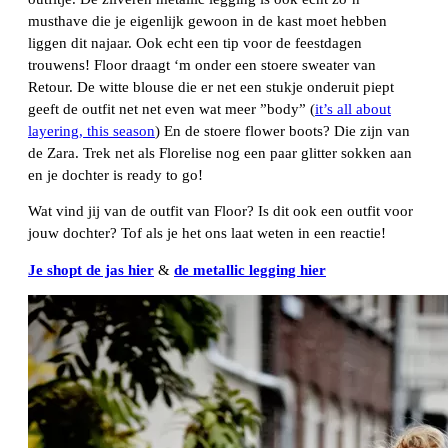
musthave die je eigenlijk gewoon in de kast moet hebben
liggen dit najaar. Ook echt een tip voor de feestdagen
trouwens! Floor draagt ‘m onder een stoere sweater van
Retour. De witte blouse die er net een stukje onderuit piept
geeft de outfit net net even wat meer ”body” (
it’s all about
layering, this season
) En de stoere flower boots? Die zijn van
de Zara. Trek net als Florelise nog een paar glitter sokken aan
en je dochter is ready to go!
Wat vind jij van de outfit van Floor? Is dit ook een outfit voor
jouw dochter? Tof als je het ons laat weten in een reactie!
Je shopt de jas hier
&
de metallic legging hier