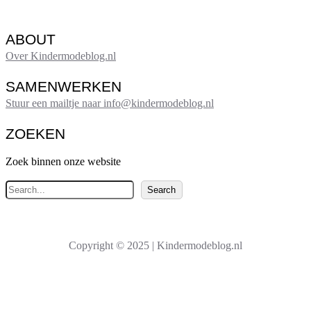
ABOUT
Over Kindermodeblog.nl
SAMENWERKEN
Stuur een mailtje naar info@kindermodeblog.nl
ZOEKEN
Zoek binnen onze website
Z
Search
o
e
k
Copyright © 2025 | Kindermodeblog.nl
e
n