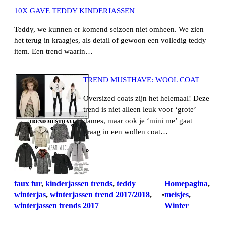
10X GAVE TEDDY KINDERJASSEN
Teddy, we kunnen er komend seizoen niet omheen. We zien
het terug in kraagjes, als detail of gewoon een volledig teddy
item. Een trend waarin…
TREND MUSTHAVE: WOOL COAT
Oversized coats zijn het helemaal! Deze
trend is niet alleen leuk voor ‘grote’
dames, maar ook je ‘mini me’ gaat
graag in een wollen coat…
faux fur
, 
kinderjassen trends
, 
teddy
Homepagina
, 
winterjas
, 
winterjassen trend 2017/2018
, 
meisjes
, 
•
winterjassen trends 2017
Winter