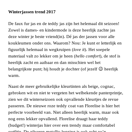
Winterjassen trend 2017
De faux fur jas en de teddy jas zijn het helemaal dit seizoen!
Zowel is dames- en kindermode is deze heerlijk zachte jas
deze winter je beste vriend(in). Dé jas der jassen voor alle
koukleumen onder ons. Waarom? Nou: Je kunt er letterlijk en
figuurlijk helemaal in wegkruipen (
love it
). Het soepele
materiaal valt zo lekker om je heen (
hello comfort
), de stof is
heerlijk zacht en aaibaar en dan misschien wel het
belangrijkste punt; hij houdt je dochter (of jezelf 😉 heerlijk
warm.
Naast de meer gebruikelijke kleurtinten als beige, cognac,
gebroken wit en niet te vergeten het welbekende panterprintje,
zien we dit winterseizoen ook opvallende kleurtjes de revue
passeren. De nieuwe roze teddy coat van Florelise is hier het
perfecte voorbeeld van. Niet alleen heerlijk warm, maar ook
nog eens lekker opvallend. Florelise draagt haar teddy
(budget!) winterjas hier over een trendy maar comfortabel
outfitje. De zilveren metallic legging is ook echt zo’n