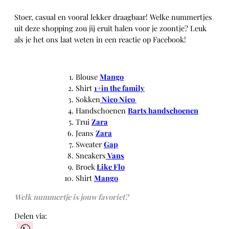
Stoer, casual en vooral lekker draagbaar! Welke nummertjes
uit deze shopping zou jij eruit halen voor je zoontje? Leuk
als je het ons laat weten in een reactie op Facebook!
Blouse
Mango
Shirt
1+in the family
Sokken
Nico Nico
Handschoenen
Barts handschoenen
Trui
Zara
Jeans
Zara
Sweater
Gap
Sneakers
Vans
Broek
Like Flo
Shirt
Mango
Welk nummertje is jouw favoriet?
Delen via: