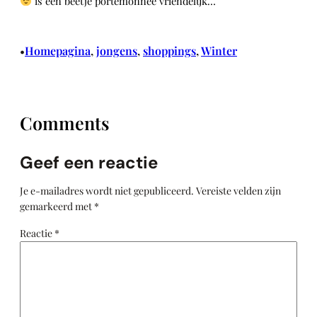
is een beetje portemonnee vriendelijk…
Homepagina
, 
jongens
, 
shoppings
, 
Winter
•
Comments
Geef een reactie
Je e-mailadres wordt niet gepubliceerd.
Vereiste velden zijn
gemarkeerd met
*
Reactie
*