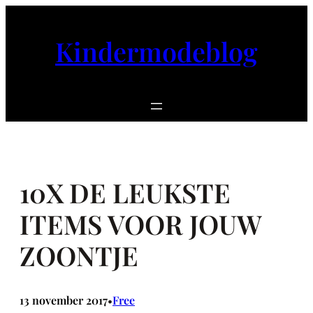
Ga
naar
Kindermodeblog
de
inhoud
10X DE LEUKSTE
ITEMS VOOR JOUW
ZOONTJE
13 november 2017
Free
•