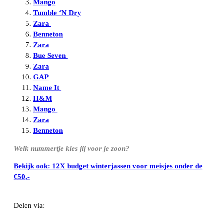
Mango
Tumble ‘N Dry
Zara
Benneton
Zara
Bue Seven
Zara
GAP
Name It
H&M
Mango
Zara
Benneton
Welk nummertje kies jij voor je zoon?
Bekijk ook: 12X budget winterjassen voor meisjes onder de
€50,-
Delen via: