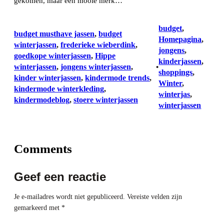
gekomen, maar een mooie merk…
budget
, 
budget musthave jassen
, 
budget
Homepagina
, 
winterjassen
, 
frederieke wieberdink
, 
jongens
, 
goedkope winterjassen
, 
Hippe
kinderjassen
, 
winterjassen
, 
jongens winterjassen
, 
•
shoppings
, 
kinder winterjassen
, 
kindermode trends
, 
Winter
, 
kindermode winterkleding
, 
winterjas
, 
kindermodeblog
, 
stoere winterjassen
winterjassen
Comments
Geef een reactie
Je e-mailadres wordt niet gepubliceerd.
Vereiste velden zijn
gemarkeerd met
*