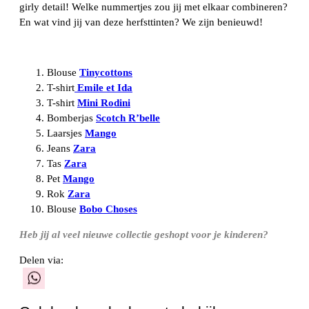
girly detail! Welke nummertjes zou jij met elkaar combineren?
En wat vind jij van deze herfsttinten? We zijn benieuwd!
Blouse
Tinycottons
T-shirt
Emile et Ida
T-shirt
Mini Rodini
Bomberjas
Scotch R’belle
Laarsjes
Mango
Jeans
Zara
Tas
Zara
Pet
Mango
Rok
Zara
Blouse
Bobo Choses
Heb jij al veel nieuwe collectie geshopt voor je kinderen?
Delen via:
WhatsApp