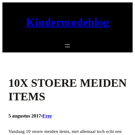
Ga
naar
Kindermodeblog
de
inhoud
10X STOERE MEIDEN
ITEMS
5 augustus 2017
Free
•
Vandaag 10 stoere meiden items, met allemaal toch echt een