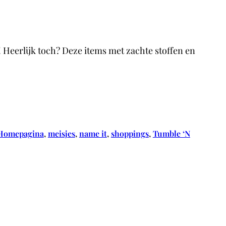
! Heerlijk toch? Deze items met zachte stoffen en
Homepagina
, 
meisjes
, 
name it
, 
shoppings
, 
Tumble ‘N