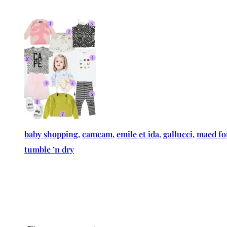
baby shopping
, 
camcam
, 
emile et ida
, 
gallucci
, 
maed fo
tumble ’n dry