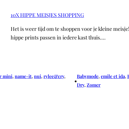
10X HIPPE MEISJES SHOPPING
Het is weer tijd om te shoppen voor je kleine meisje
hippe prints passen in iedere kast thuis.…
r mini
, 
name-it
, 
nui
, 
rylee&cry
, 
Babymode
, 
emile et ida
, 
•
Dry
, 
Zomer