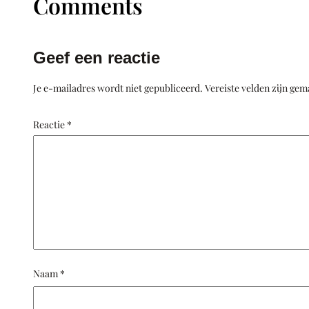
Comments
Geef een reactie
Je e-mailadres wordt niet gepubliceerd.
Vereiste velden zijn ge
Reactie
*
Naam
*