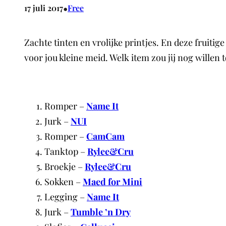
•
17 juli 2017
Free
Zachte tinten en vrolijke printjes. En deze fruitig
voor jou kleine meid. Welk item zou jij nog willen
Romper –
Name It
Jurk –
NUI
Romper –
CamCam
Tanktop –
Rylee&Cru
Broekje –
Rylee&Cru
Sokken –
Maed for Mini
Legging –
Name It
Jurk –
Tumble ’n Dry