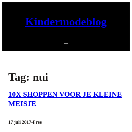
Ga
naar
Kindermodeblog
de
inhoud
Tag:
nui
10X SHOPPEN VOOR JE KLEINE
MEISJE
17 juli 2017
Free
•