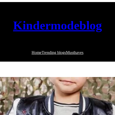
Kindermodeblog
Home
Trending blogs
Musthaves