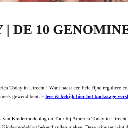
 | DE 10 GENOMIN
ca Today in Utrecht ! Want naast een hele fijne reguliere co
odemerk gewend bent. –
lees & bekijk hier het backstage versl
o’s van Kindermodeblog on Tour bij America Today in Utrecht
p Kindermodeblog bekend zullen maken. Deze winnaar wint de 