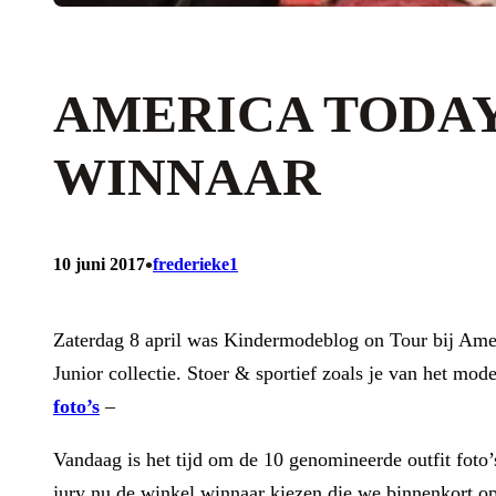
AMERICA TODAY
WINNAAR
•
10 juni 2017
frederieke1
Zaterdag 8 april was Kindermodeblog on Tour bij Ameri
Junior collectie. Stoer & sportief zoals je van het m
foto’s
–
Vandaag is het tijd om de 10 genomineerde outfit fot
jury nu de winkel winnaar kiezen die we binnenkort o