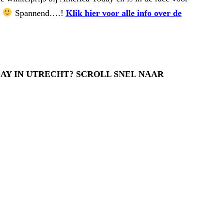
j
Spannend….!
Klik hier voor alle info over de
DAY IN UTRECHT? SCROLL SNEL NAAR