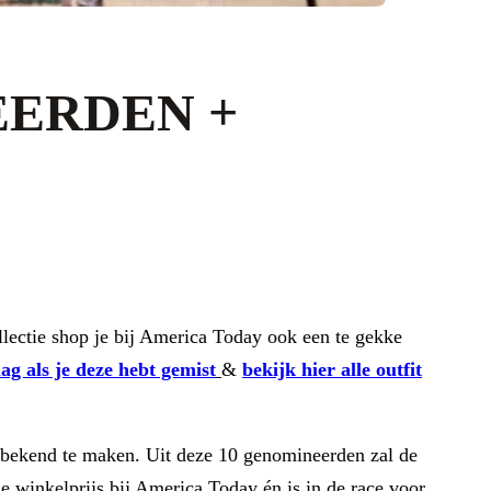
EERDEN +
llectie shop je bij America Today ook een te gekke
ag als je deze hebt gemist
&
bekijk hier alle outfit
 bekend te maken. Uit deze 10 genomineerden zal de
winkelprijs bij America Today én is in de race voor