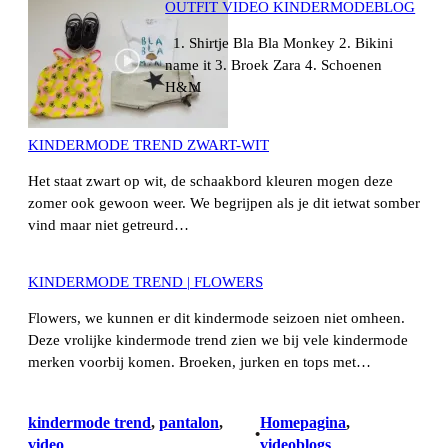
OUTFIT VIDEO KINDERMODEBLOG
1. Shirtje Bla Bla Monkey 2. Bikini
name it 3. Broek Zara 4. Schoenen
H&M
KINDERMODE TREND ZWART-WIT
Het staat zwart op wit, de schaakbord kleuren mogen deze
zomer ook gewoon weer. We begrijpen als je dit ietwat somber
vind maar niet getreurd…
KINDERMODE TREND | FLOWERS
Flowers, we kunnen er dit kindermode seizoen niet omheen.
Deze vrolijke kindermode trend zien we bij vele kindermode
merken voorbij komen. Broeken, jurken en tops met…
kindermode trend
, 
pantalon
, 
Homepagina
, 
•
video
videoblogs