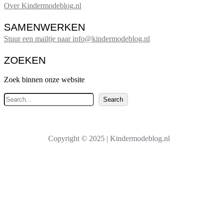
Over Kindermodeblog.nl
SAMENWERKEN
Stuur een mailtje naar info@kindermodeblog.nl
ZOEKEN
Zoek binnen onze website
Z
Search
o
e
k
Copyright © 2025 | Kindermodeblog.nl
e
n