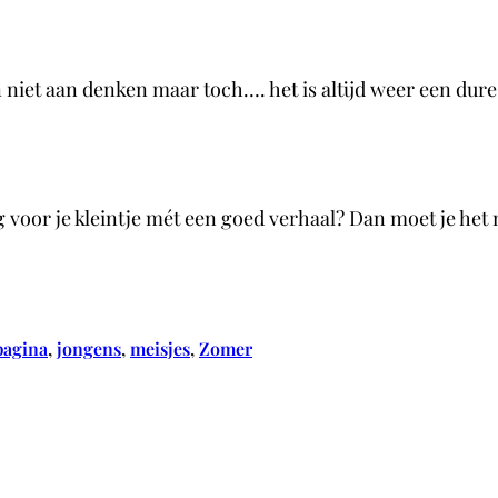
n niet aan denken maar toch…. het is altijd weer een du
g voor je kleintje mét een goed verhaal? Dan moet je he
agina
, 
jongens
, 
meisjes
, 
Zomer