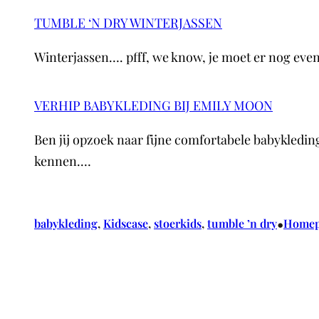
TUMBLE ‘N DRY WINTERJASSEN
Winterjassen…. pfff, we know, je moet er nog eve
VERHIP BABYKLEDING BIJ EMILY MOON
Ben jij opzoek naar fijne comfortabele babykledin
kennen.…
•
babykleding
, 
Kidscase
, 
stoerkids
, 
tumble ’n dry
Homep