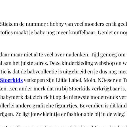
? Stiekem de nummer 1 hobby van veel moeders en ik geef je
e stofjes maakt je baby nog meer knuffelbaar. Geniet er no
 daar maar niet al te veel over nadenken. Tijd genoeg om
l aan het juiste adres. Deze kinderkleding webshop en wi
je is dat de babycollectie is uitgebreid en je dus nog m
Stoerkids
verkopen zijn Little Label, Molo, NOeser en 
en. Een ander merk dat nu bij Stoerkids verkrijgbaar is
 babymerk dat zich richt op de nieuwste modetrends vert
n allerlei andere grafische figuurtjes. Bovendien is dit 
jgen. Zo ligt jouw kleintje er fashionable bij in de wieg!