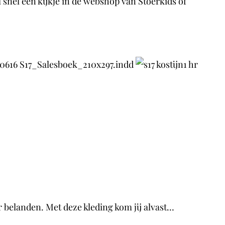
 snel een kijkje in de webshop van Stoerkids of
r belanden. Met deze kleding kom jij alvast…