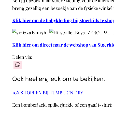
Ben jij opzoek naar stoere kleding voor de allerkl
breng gezellig een bezoekje aan de fysieke winke
Klik hier om de babykleding bij stoerkids te sh
Klik hier om direct naar de webshop van Stoerki
Delen via:
WhatsApp
Ook heel erg leuk om te bekijken:
10X SHOPPEN BIJ TUMBLE ‘N DRY
Een bomberjack, spijkerjurkje of een gaaf t-shirt: