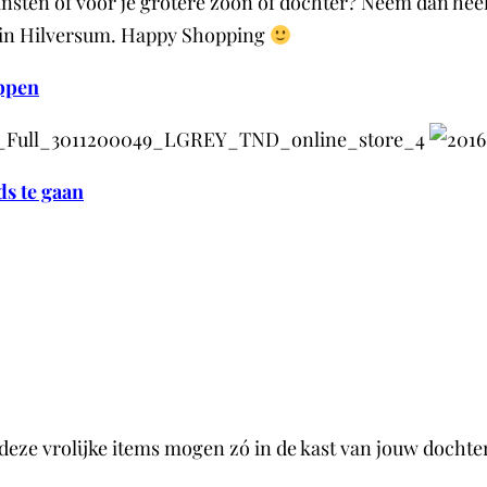
einsten of voor je grotere zoon of dochter? Neem dan heel
l in Hilversum. Happy Shopping
oppen
ds te gaan
 deze vrolijke items mogen zó in de kast van jouw dochte