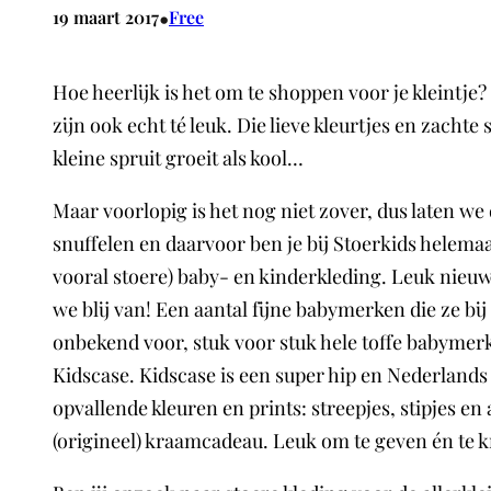
•
19 maart 2017
Free
Hoe heerlijk is het om te shoppen voor je kleintje
zijn ook echt té leuk. Die lieve kleurtjes en zacht
kleine spruit groeit als kool…
Maar voorlopig is het nog niet zover, dus laten we
snuffelen en daarvoor ben je bij Stoerkids helemaa
vooral stoere) baby- en kinderkleding. Leuk nieuwt
we blij van! Een aantal fijne babymerken die ze bij
onbekend voor, stuk voor stuk hele toffe babymerk
Kidscase. Kidscase is een super hip en Nederlands
opvallende kleuren en prints: streepjes, stipjes e
(origineel) kraamcadeau. Leuk om te geven én te kri