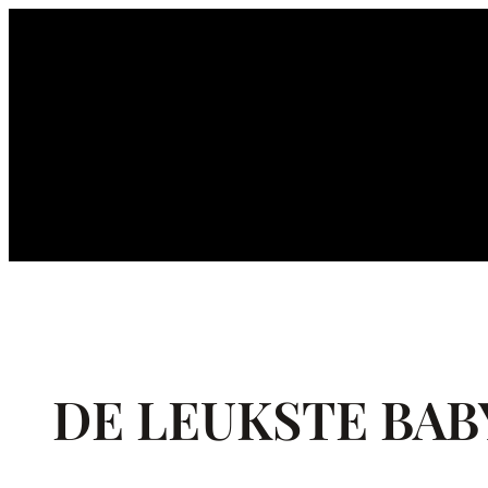
Ga
naar
de
inhoud
DE LEUKSTE BAB