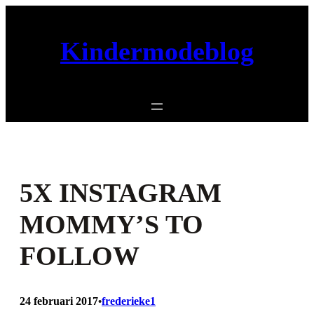
Ga
naar
Kindermodeblog
de
inhoud
5X INSTAGRAM
MOMMY’S TO
FOLLOW
24 februari 2017
frederieke1
•