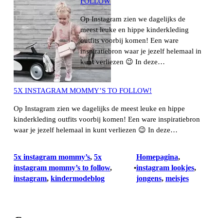
FOLLOW
Op Instagram zien we dagelijks de
meest leuke en hippe kinderkleding
outfits voorbij komen! Een ware
inspiratiebron waar je jezelf helemaal in
kunt verliezen 😉 In deze…
5X INSTAGRAM MOMMY’S TO FOLLOW!
Op Instagram zien we dagelijks de meest leuke en hippe
kinderkleding outfits voorbij komen! Een ware inspiratiebron
waar je jezelf helemaal in kunt verliezen 😉 In deze…
5x instagram mommy’s
, 
5x
Homepagina
, 
instagram mommy’s to follow
, 
instagram lookjes
, 
•
instagram
, 
kindermodeblog
jongens
, 
meisjes