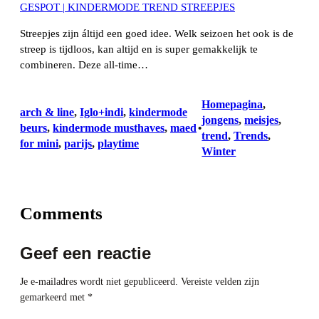
GESPOT | KINDERMODE TREND STREEPJES
Streepjes zijn áltijd een goed idee. Welk seizoen het ook is de
streep is tijdloos, kan altijd en is super gemakkelijk te
combineren. Deze all-time…
Homepagina
, 
arch & line
, 
Iglo+indi
, 
kindermode
jongens
, 
meisjes
, 
beurs
, 
kindermode musthaves
, 
maed
•
trend
, 
Trends
, 
for mini
, 
parijs
, 
playtime
Winter
Comments
Geef een reactie
Je e-mailadres wordt niet gepubliceerd.
Vereiste velden zijn
gemarkeerd met
*