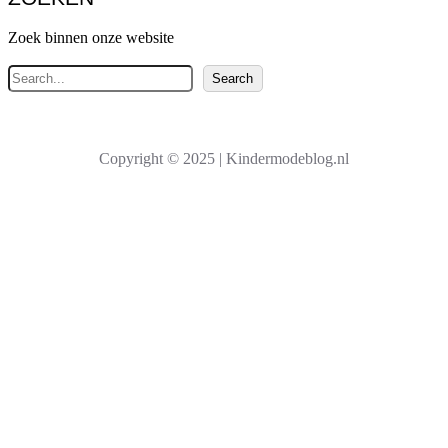
Zoek binnen onze website
Z
Search
o
e
k
Copyright © 2025 | Kindermodeblog.nl
e
n