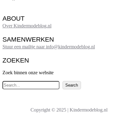
ABOUT
Over Kindermodeblog.nl
SAMENWERKEN
Stuur een mailtje naar info@kindermodeblog.nl
ZOEKEN
Zoek binnen onze website
Z
Search
o
e
k
Copyright © 2025 | Kindermodeblog.nl
e
n