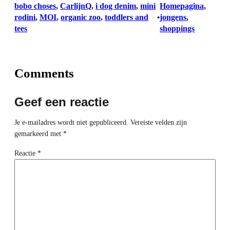
bobo choses
, 
CarlijnQ
, 
i dog denim
, 
mini
Homepagina
, 
rodini
, 
MOI
, 
organic zoo
, 
toddlers and
jongens
, 
•
tees
shoppings
Comments
Geef een reactie
Je e-mailadres wordt niet gepubliceerd.
Vereiste velden zijn
gemarkeerd met
*
Reactie
*