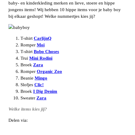
baby- en kinderkleding merken en lieve, stoere en hippe
jongens items! Wij hebben 10 hippe items voor je baby boy
bij elkaar geshopt! Welke nummertjes kies jij?
T-shirt
CarlijnQ
Romper
Moi
T-shirt
Bobo Choses
Trui
Mini Rodini
Broek
Zara
Romper
Organic Zoo
Beanie
Mingo
Slofjes
Clic!
Broek
I Dig Denim
Sweater
Zara
Welke items kies jij?
Delen via:
WhatsApp