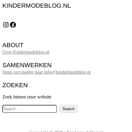
KINDERMODEBLOG.NL
Instagram
Facebook
ABOUT
Over Kindermodeblog.nl
SAMENWERKEN
Stuur een mailtje naar info@kindermodeblog.nl
ZOEKEN
Zoek binnen onze website
Z
Search
o
e
k