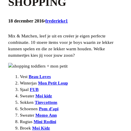
SHOPPING
18 december 2016
frederieke1
•
Mix & Matchen, leef je uit en creëer je eigen perfecte
combinatie. 10 stoere items voor je boys waarin ze lekker
kunnen spelen en die ze lekker warm houden. Welke
nummertjes kies jij voor jouw zoon?
Vest
Beau Loves
Winterjas
Mon Petit Loup
Sjaal
FUB
Sweater
Moi kidz
Sokken
Tinycottons
Schoenen
Pom d’api
Sweater
Momo Ann
Rugtas
Mini Rodini
Broek
Moi Kidz