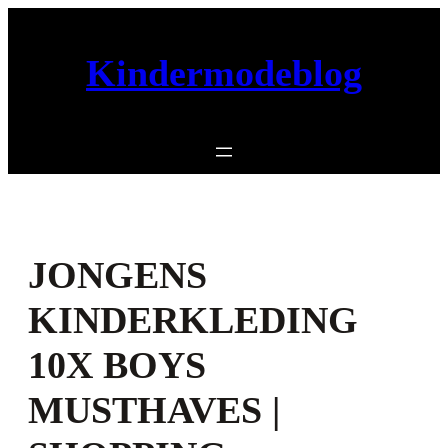
Ga
naar
Kindermodeblog
de
inhoud
JONGENS
KINDERKLEDING
10X BOYS
MUSTHAVES |