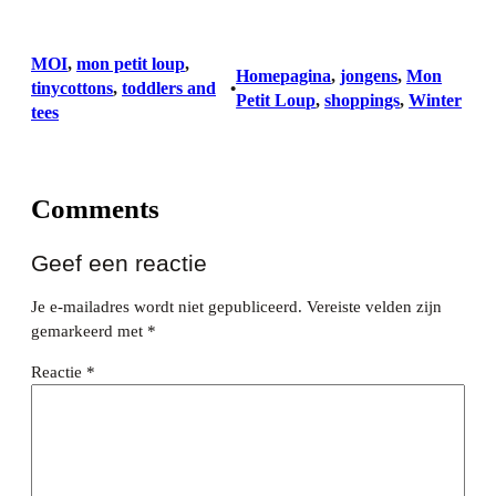
MOI
, 
mon petit loup
, 
Homepagina
, 
jongens
, 
Mon
tinycottons
, 
toddlers and
•
Petit Loup
, 
shoppings
, 
Winter
tees
Comments
Geef een reactie
Je e-mailadres wordt niet gepubliceerd.
Vereiste velden zijn
gemarkeerd met
*
Reactie
*