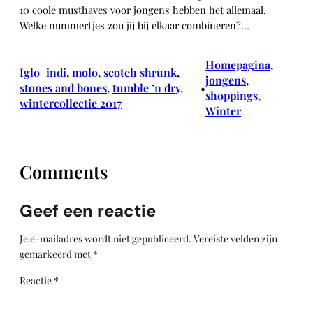
10 coole musthaves voor jongens hebben het allemaal.
Welke nummertjes zou jij bij elkaar combineren?…
Homepagina
, 
Iglo+indi
, 
molo
, 
scotch shrunk
, 
jongens
, 
stones and bones
, 
tumble ’n dry
, 
•
shoppings
, 
wintercollectie 2017
Winter
Comments
Geef een reactie
Je e-mailadres wordt niet gepubliceerd.
Vereiste velden zijn
gemarkeerd met
*
Reactie
*