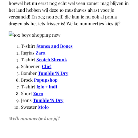
hoewel het nu eerst nog echt wel veen zomer mag blijven in
het land hebben wij deze 10 musthaves alvast voor je
verzameld! En zeg nou zelf, die kun je nu ook al prima
dragen als het iets frisser is! Welke nummertjes kies jij?
T-shirt
Stones and Bones
Rugtas
Zara
T-shirt
Scotch Shrunk
Schoenen
Clic!
Bomber
Tumble ‘N Dry
Broek
Popupshop
T-shirt
Iglo + Indi
Short
Zara
Jeans
Tumble ‘N Dry
Sweater
Molo
Welk nummertje kies jij?