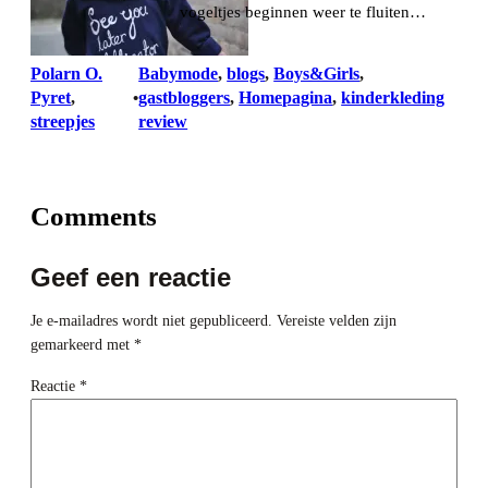
vogeltjes beginnen weer te fluiten…
Polarn O.
Babymode
, 
blogs
, 
Boys&Girls
, 
Pyret
, 
gastbloggers
, 
Homepagina
, 
kinderkleding
•
streepjes
review
Comments
Geef een reactie
Je e-mailadres wordt niet gepubliceerd.
Vereiste velden zijn
gemarkeerd met
*
Reactie
*