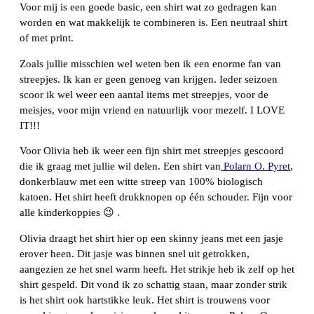
Voor mij is een goede basic, een shirt wat zo gedragen kan
worden en wat makkelijk te combineren is. Een neutraal shirt
of met print.
Zoals jullie misschien wel weten ben ik een enorme fan van
streepjes. Ik kan er geen genoeg van krijgen. Ieder seizoen
scoor ik wel weer een aantal items met streepjes, voor de
meisjes, voor mijn vriend en natuurlijk voor mezelf. I LOVE
IT!!!
Voor Olivia heb ik weer een fijn shirt met streepjes gescoord
die ik graag met jullie wil delen. Een shirt van
Polarn O. Pyret
,
donkerblauw met een witte streep van 100% biologisch
katoen. Het shirt heeft drukknopen op één schouder. Fijn voor
alle kinderkoppies 😉 .
Olivia draagt het shirt hier op een skinny jeans met een jasje
erover heen. Dit jasje was binnen snel uit getrokken,
aangezien ze het snel warm heeft. Het strikje heb ik zelf op het
shirt gespeld. Dit vond ik zo schattig staan, maar zonder strik
is het shirt ook hartstikke leuk. Het shirt is trouwens voor