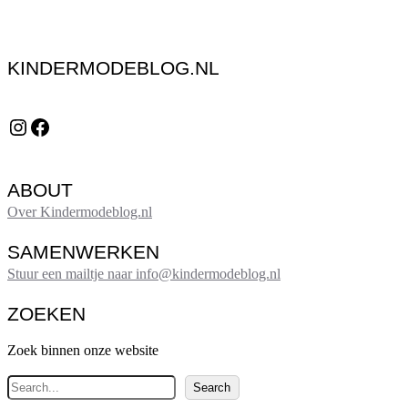
KINDERMODEBLOG.NL
Instagram
Facebook
ABOUT
Over Kindermodeblog.nl
SAMENWERKEN
Stuur een mailtje naar info@kindermodeblog.nl
ZOEKEN
Zoek binnen onze website
Z
Search
o