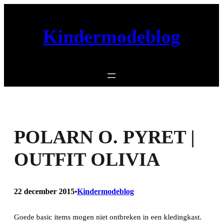
Ga
naar
Kindermodeblog
de
inhoud
POLARN O. PYRET |
OUTFIT OLIVIA
22 december 2015
Kindermodeblog
•
Goede basic items mogen niet ontbreken in een kledingkast.