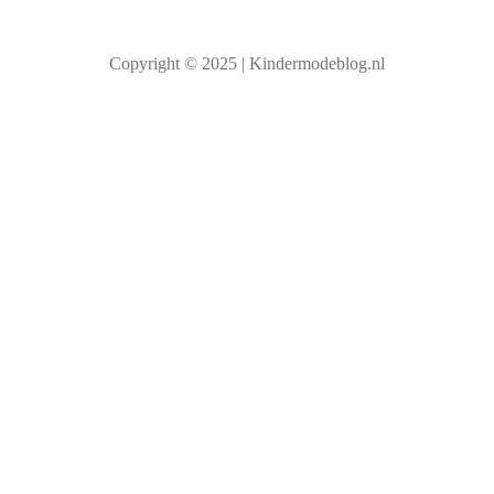
e
k
Copyright © 2025 | Kindermodeblog.nl
e
n