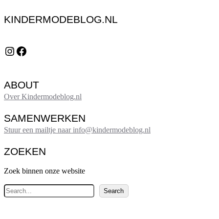
KINDERMODEBLOG.NL
Instagram
Facebook
ABOUT
Over Kindermodeblog.nl
SAMENWERKEN
Stuur een mailtje naar info@kindermodeblog.nl
ZOEKEN
Zoek binnen onze website
Z
Search
o
e