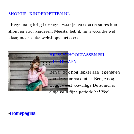
SHOPTIP | KINDERPETTEN.NL
Regelmatig krijg ik vragen waar je leuke accessoires kunt
shoppen voor kinderen. Meestal heb ik mijn woordje wel
klaar, maar leuke webshops met coole…
HIPPE SCHOOLTASSEN BIJ
DUIFHUIZEN
Ben jij ook nog lekker aan ’t genieten
van de zomervakantie? Ben je nog
weggeweest toevallig? De zomer is
altijd zo’n fijne periode he! Veel…
Homepagina
•