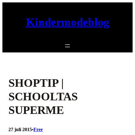
Ga
naar
Kindermodeblog
de
inhoud
SHOPTIP |
SCHOOLTAS
SUPERME
27 juli 2015
Free
•