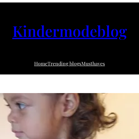
Kindermodeblog
Home
Trending blogs
Musthaves