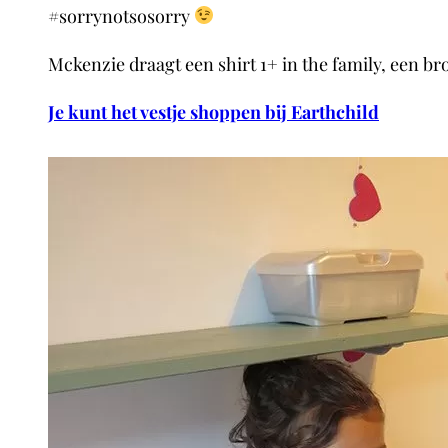
#sorrynotsosorry
Mckenzie draagt een shirt 1+ in the family, een b
Je kunt het vestje shoppen bij Earthchild