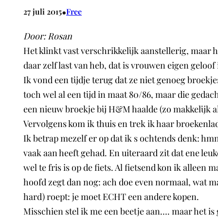
•
27 juli 2015
Free
Door: Rosan
Het klinkt vast verschrikkelijk aanstellerig, maar
daar zelf last van heb, dat is vrouwen eigen geloof
Ik vond een tijdje terug dat ze niet genoeg broe
toch wel al een tijd in maat 80/86, maar die gedach
een nieuw broekje bij H&M haalde (zo makkelijk al
Vervolgens kom ik thuis en trek ik haar broekenla
Ik betrap mezelf er op dat ik s ochtends denk: hmm
vaak aan heeft gehad. En uiteraard zit dat ene leuk
wel te fris is op de fiets. Al fietsend kon ik allee
hoofd zegt dan nog: ach doe even normaal, wat maak
hard) roept: je moet ECHT een andere kopen.
Misschien stel ik me een beetje aan…. maar het is 