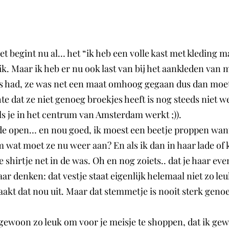
 het begint nu al… het “ik heb een volle kast met kleding
 ik. Maar ik heb er nu ook last van bij het aankleden van 
kjes had, ze was net een maat omhoog gegaan dus dan mo
te dat ze niet genoeg broekjes heeft is nog steeds niet w
s je in het centrum van Amsterdam werkt ;)).
de open… en nou goed, ik moest een beetje proppen want 
 wat moet ze nu weer aan? En als ik dan in haar lade of k
e shirtje net in de was. Oh en nog zoiets.. dat je haar ev
n maar denken: dat vestje staat eigenlijk helemaal niet zo l
t dat nou uit. Maar dat stemmetje is nooit sterk genoeg, 
gewoon zo leuk om voor je meisje te shoppen, dat ik gewo