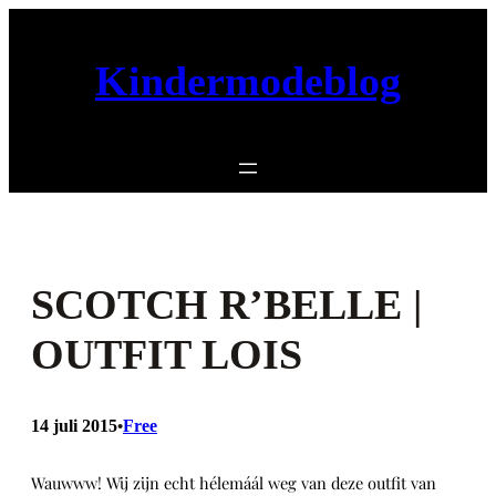
Ga
naar
de
Kindermodeblog
inhoud
SCOTCH R’BELLE |
OUTFIT LOIS
14 juli 2015
Free
•
Wauwww! Wij zijn echt hélemáál weg van deze outfit van