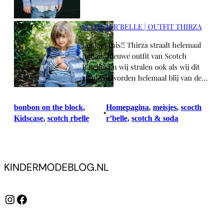
SCOTCH R’BELLE | OUTFIT THIRZA
Look at this!! Thirza straalt helemaal
in haar nieuwe outfit van Scotch
R’Belle! En wij stralen ook als wij dit
zien! Wij worden helemaal blij van de…
bonbon on the block
, 
Homepagina
, 
meisjes
, 
scocth
•
Kidscase
, 
scotch rbelle
r’belle
, 
scotch & soda
KINDERMODEBLOG.NL
Instagram
Facebook