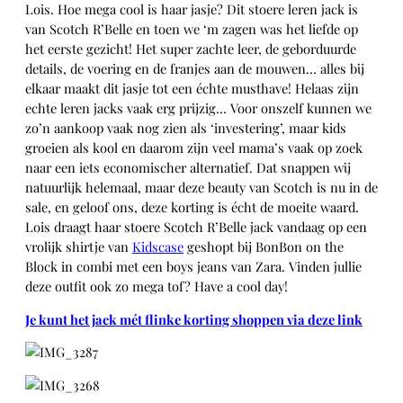
Lois. Hoe mega cool is haar jasje? Dit stoere leren jack is
van Scotch R’Belle en toen we ‘m zagen was het liefde op
het eerste gezicht! Het super zachte leer, de geborduurde
details, de voering en de franjes aan de mouwen… alles bij
elkaar maakt dit jasje tot een échte musthave! Helaas zijn
echte leren jacks vaak erg prijzig… Voor onszelf kunnen we
zo’n aankoop vaak nog zien als ‘investering’, maar kids
groeien als kool en daarom zijn veel mama’s vaak op zoek
naar een iets economischer alternatief. Dat snappen wij
natuurlijk helemaal, maar deze beauty van Scotch is nu in de
sale, en geloof ons, deze korting is écht de moeite waard.
Lois draagt haar stoere Scotch R’Belle jack vandaag op een
vrolijk shirtje van
Kidscase
geshopt bij BonBon on the
Block in combi met een boys jeans van Zara. Vinden jullie
deze outfit ook zo mega tof? Have a cool day!
Je kunt het jack mét flinke korting shoppen via deze link