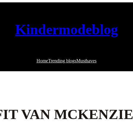
Kindermodeblog
Home
Trending blogs
Musthaves
TFIT VAN MCKENZI