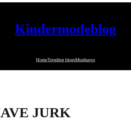
Kindermodeblog
Home
Trending blogs
Musthaves
AVE JURK