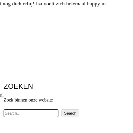
t nog dichterbij! Isa voelt zich helemaal happy in…
ZOEKEN
nl
Zoek binnen onze website
Z
Search
o
e