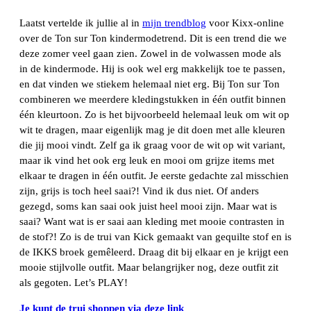
Laatst vertelde ik jullie al in
mijn trendblog
voor Kixx-online
over de Ton sur Ton kindermodetrend. Dit is een trend die we
deze zomer veel gaan zien. Zowel in de volwassen mode als
in de kindermode. Hij is ook wel erg makkelijk toe te passen,
en dat vinden we stiekem helemaal niet erg. Bij Ton sur Ton
combineren we meerdere kledingstukken in één outfit binnen
één kleurtoon. Zo is het bijvoorbeeld helemaal leuk om wit op
wit te dragen, maar eigenlijk mag je dit doen met alle kleuren
die jij mooi vindt. Zelf ga ik graag voor de wit op wit variant,
maar ik vind het ook erg leuk en mooi om grijze items met
elkaar te dragen in één outfit. Je eerste gedachte zal misschien
zijn, grijs is toch heel saai?! Vind ik dus niet. Of anders
gezegd, soms kan saai ook juist heel mooi zijn. Maar wat is
saai? Want wat is er saai aan kleding met mooie contrasten in
de stof?! Zo is de trui van Kick gemaakt van gequilte stof en is
de IKKS broek gemêleerd. Draag dit bij elkaar en je krijgt een
mooie stijlvolle outfit. Maar belangrijker nog, deze outfit zit
als gegoten. Let’s PLAY!
Je kunt de trui shoppen via deze link