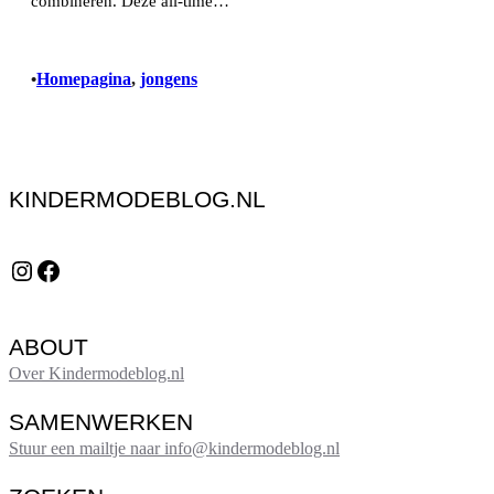
combineren. Deze all-time…
Homepagina
, 
jongens
•
KINDERMODEBLOG.NL
Instagram
Facebook
ABOUT
Over Kindermodeblog.nl
SAMENWERKEN
Stuur een mailtje naar info@kindermodeblog.nl