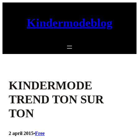
Ga
naar
Kindermodeblog
de
inhoud
KINDERMODE
TREND TON SUR
TON
2 april 2015
Free
•