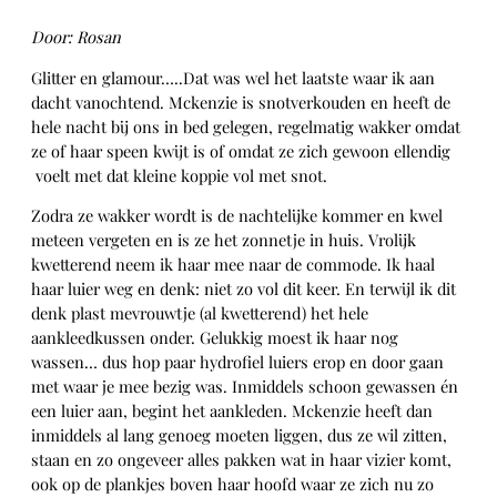
Door: Rosan
Glitter en glamour…..Dat was wel het laatste waar ik aan
dacht vanochtend. Mckenzie is snotverkouden en heeft de
hele nacht bij ons in bed gelegen, regelmatig wakker omdat
ze of haar speen kwijt is of omdat ze zich gewoon ellendig
voelt met dat kleine koppie vol met snot.
Zodra ze wakker wordt is de nachtelijke kommer en kwel
meteen vergeten en is ze het zonnetje in huis. Vrolijk
kwetterend neem ik haar mee naar de commode. Ik haal
haar luier weg en denk: niet zo vol dit keer. En terwijl ik dit
denk plast mevrouwtje (al kwetterend) het hele
aankleedkussen onder. Gelukkig moest ik haar nog
wassen… dus hop paar hydrofiel luiers erop en door gaan
met waar je mee bezig was. Inmiddels schoon gewassen én
een luier aan, begint het aankleden. Mckenzie heeft dan
inmiddels al lang genoeg moeten liggen, dus ze wil zitten,
staan en zo ongeveer alles pakken wat in haar vizier komt,
ook op de plankjes boven haar hoofd waar ze zich nu zo