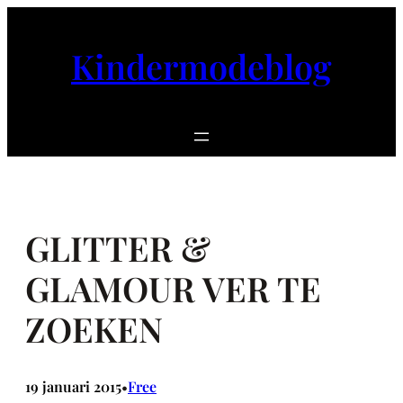
Ga
naar
Kindermodeblog
de
inhoud
GLITTER &
GLAMOUR VER TE
ZOEKEN
19 januari 2015
Free
•