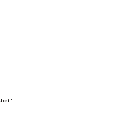
rd met
*