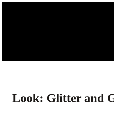
Ga
naar
de
inhoud
Look: Glitter and 