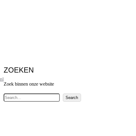
ZOEKEN
nl
Zoek binnen onze website
Z
Search
o
e
k
e