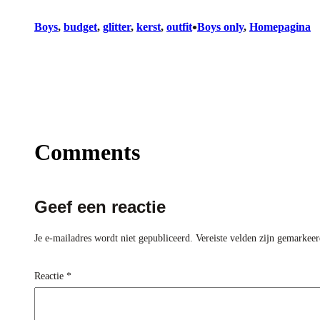
•
Boys
, 
budget
, 
glitter
, 
kerst
, 
outfit
Boys only
, 
Homepagina
Comments
Geef een reactie
Je e-mailadres wordt niet gepubliceerd.
Vereiste velden zijn gemarkee
Reactie
*