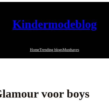
Kindermodeblog
Home
Trending blogs
Musthaves
Glamour voor boys