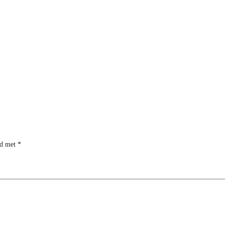
rd met
*