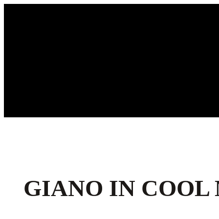
Ga
naar
de
inhoud
GIANO IN COOL