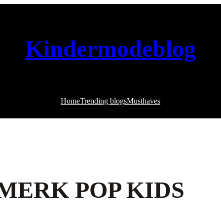
Kindermodeblog
Home
Trending blogs
Musthaves
 MERK POP KIDS