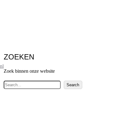
ZOEKEN
nl
Zoek binnen onze website
Z
Search
o
e
k
e
n