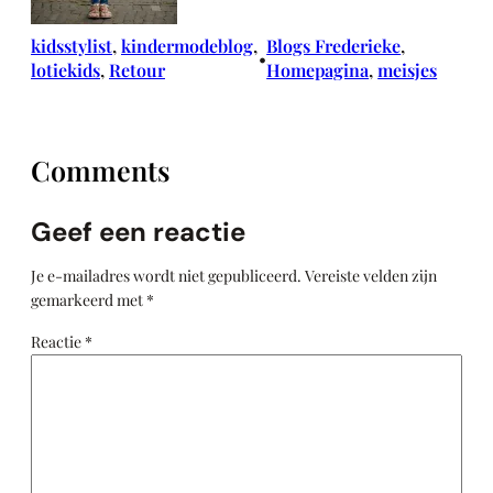
kidsstylist
, 
kindermodeblog
, 
Blogs Frederieke
, 
•
lotiekids
, 
Retour
Homepagina
, 
meisjes
Comments
Geef een reactie
Je e-mailadres wordt niet gepubliceerd.
Vereiste velden zijn
gemarkeerd met
*
Reactie
*