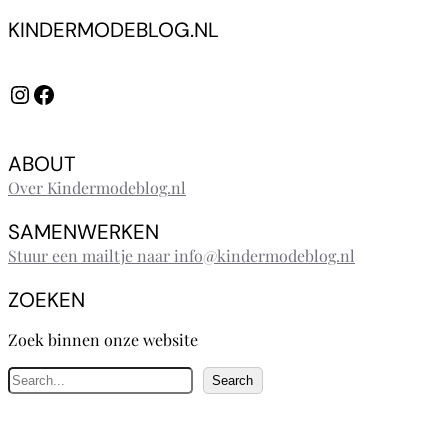
KINDERMODEBLOG.NL
Instagram
Facebook
ABOUT
Over Kindermodeblog.nl
SAMENWERKEN
Stuur een mailtje naar info@kindermodeblog.nl
ZOEKEN
Zoek binnen onze website
Z
Search
o
e
k