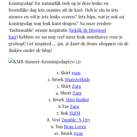
Koningsdag! En natuurlijk trek op je deze leuke en
feestelijke dag iets oranjes uit de kast. Heb je zin in iets
nieuws en wil je iets leuks scoren? Iets hips, wat je ook ná
Koningsdag nog leuk kunt dragen? Na onze eerdere
‘fashionable’ oranje inspiratie
(bekijk de blogpost
hier)
hebben we nu nog veel meer leuk musthaves voor je
geshopt! Get inspired….
(ps. je kunt de items shoppen via de
linkjes onder de blog)
1. Shirt
gsus
2. Broek
Munsterkids
3. Shirt
Zara
4. Short
Zara
5. Broek
Mini Rodini
6.Tas
Zara
7. Rok
H&M
8. Vest
Tumble ‘N Dry
9. Top
Beau Loves
10. Broek
gsus