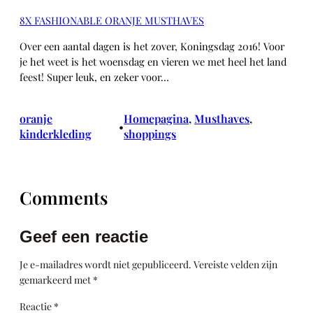
8X FASHIONABLE ORANJE MUSTHAVES
Over een aantal dagen is het zover, Koningsdag 2016! Voor
je het weet is het woensdag en vieren we met heel het land
feest! Super leuk, en zeker voor…
oranje
Homepagina
, 
Musthaves
, 
•
kinderkleding
shoppings
Comments
Geef een reactie
Je e-mailadres wordt niet gepubliceerd.
Vereiste velden zijn
gemarkeerd met
*
Reactie
*