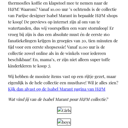
thermosfles koffie en klapstoel mee te nemen naar de
H&M! Waarom? Vanaf 10.00 uur ’s ochtends is de collectie
van Parijse designer Isabel Marant in bepaalde H&M shops
te koop! De previews op internet zijn al om van te
watertanden, dus wij voorspellen een ware stormloop! Er
vroeg bij zijn is dus een absolute must én de eerste 160
fanatiekelingen krijgen in groepjes van 20, tien minuten de
tijd voor een eerste shopsessie! Vanaf 11.00 uur is de
collectie zowel online als in de winkels voor iedereen
beschikbaar! En, mama’s, er zijn niet alleen super toffe
kinderkleren te koop ;).
Wij hebben de mooiste items vast op een rijtje gezet, maar
eigenlijk is de hele collectie een musthave! Wil je alles zien?
Kijk dan alvast op de Isabel Marant pagina van H&M
Wat vind jij van de Isabel Marant pour H&M collectie?