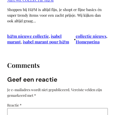
NIEUWE COLLECTIE H&M
Shoppen bij H&M is altijd fijn, je shopt er fijne basics én
super trendy items voor een zacht prijsje. Wij kijken dan
ook altijd graag…
h&m nieuwe collectie
, 
isabel
collectie nieuws
, 
•
marant
, 
isabel marant pour h&m
Homepagina
Comments
Geef een reactie
Je e-mailadres wordt niet gepubliceerd.
Vereiste velden zijn
gemarkeerd met
*
Reactie
*