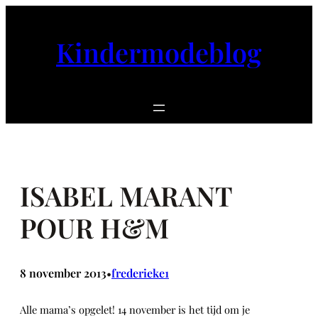
Ga
naar
Kindermodeblog
de
inhoud
ISABEL MARANT
POUR H&M
8 november 2013
frederieke1
•
Alle mama’s opgelet! 14 november is het tijd om je